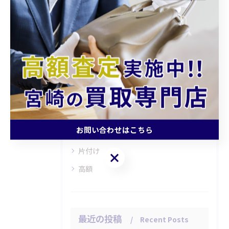
カテゴリー
Categories
全てのカテゴリー
持ち込み
査定
お問い合わせはこちら
引越し
片付け
お問い合わせはこちら
高額
最近の投稿
Recent Posts