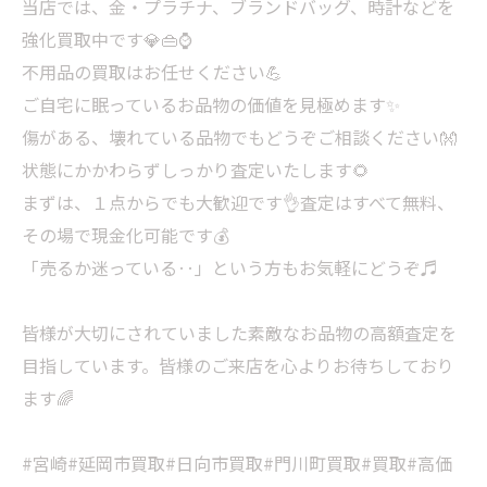
当店では、金・プラチナ、ブランドバッグ、時計などを
強化買取中です💎👜⌚
不用品の買取はお任せください💪
ご自宅に眠っているお品物の価値を見極めます✨
傷がある、壊れている品物でもどうぞご相談ください👐
状態にかかわらずしっかり査定いたします🌻
まずは、１点からでも大歓迎です👌査定はすべて無料、
その場で現金化可能です💰
「売るか迷っている‥」という方もお気軽にどうぞ♬
皆様が大切にされていました素敵なお品物の高額査定を
目指しています。皆様のご来店を心よりお待ちしており
ます🌈
#宮崎#延岡市買取#日向市買取#門川町買取#買取#高価