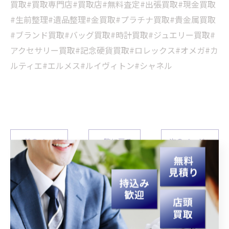
買取#買取専門店#買取店#無料査定#出張買取#現金買取
#生前整理#遺品整理#金買取#プラチナ買取#貴金属買取
#ブランド買取#バッグ買取#時計買取#ジュエリー買取#
アクセサリー買取#記念硬貨買取#ロレックス#オメガ#カ
ルティエ#エルメス#ルイヴィトン#シャネル
< 前のページ
一覧に戻る
次のページ >
関連タグ
#宮崎
#買取
#生前整理
#遺品整理