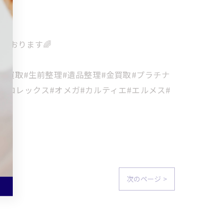
ております🌈
金買取#生前整理#遺品整理#金買取#プラチナ
#ロレックス#オメガ#カルティエ#エルメス#
次のページ >