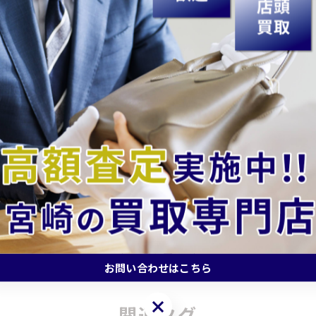
どうぞ♬
額査定を目指しています。皆様のご来店を心よりお待ちし
買取#高価買取#買取専門店#買取店#無料査定#出張買取#現
時計買取#ジュエリー買取#アクセサリー買取#記念硬貨買取
一覧に戻る
お問い合わせはこちら
お問い合わせはこちら
関連タグ