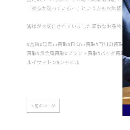
「売るか迷っている‥」という方もお気軽に
皆様が大切にされていました素敵なお品物の高
#宮崎#延岡市買取#日向市買取#門川町買取#
買取#貴金属買取#ブランド買取#バッグ買取#
ルイヴィトン#シャネル
< 前のページ