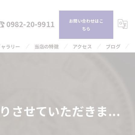
お問い合わせはこ
0982-20-9911
ちら
ギャラリー
当店の特徴
アクセス
ブログ
持ち込み
コラム
査定
引越し
させていただきま...
片付け
高額