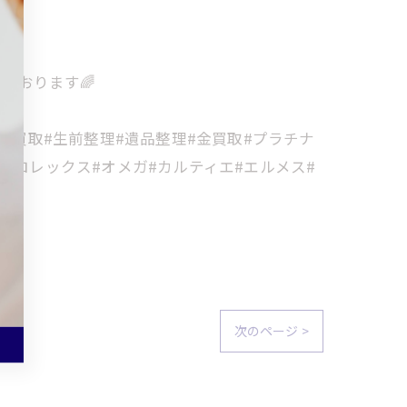
ております🌈
金買取#生前整理#遺品整理#金買取#プラチナ
#ロレックス#オメガ#カルティエ#エルメス#
次のページ >