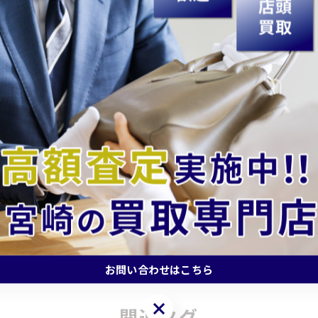
どうぞ♬
額査定を目指しています。皆様のご来店を心よりお待ちし
買取#高価買取#買取専門店#買取店#無料査定#出張買取#現
時計買取#ジュエリー買取#アクセサリー買取#記念硬貨買取
一覧に戻る
お問い合わせはこちら
お問い合わせはこちら
関連タグ