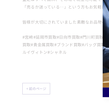
「売るか迷っている‥」という方もお気軽に
皆様が大切にされていました素敵なお品物の高
#宮崎#延岡市買取#日向市買取#門川町買取#
買取#貴金属買取#ブランド買取#バッグ買取#
ルイヴィトン#シャネル
< 前のページ