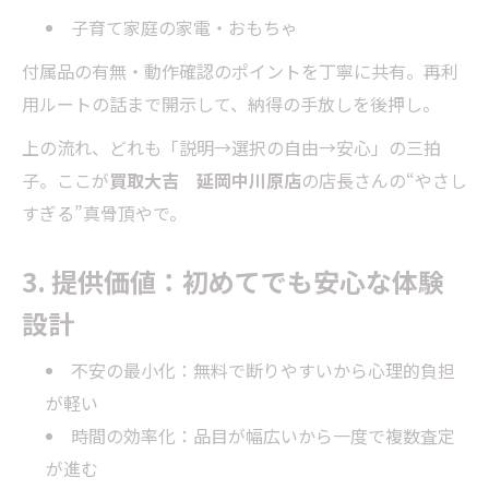
子育て家庭の家電・おもちゃ
付属品の有無・動作確認のポイントを丁寧に共有。再利
用ルートの話まで開示して、納得の手放しを後押し。
上の流れ、どれも「説明→選択の自由→安心」の三拍
子。ここが
買取大吉 延岡中川原店
の店長さんの“やさし
すぎる”真骨頂やで。
3. 提供価値：初めてでも安心な体験
設計
不安の最小化：無料で断りやすいから心理的負担
が軽い
時間の効率化：品目が幅広いから一度で複数査定
が進む