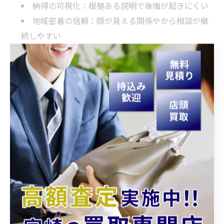
納得の可視化：根拠ある説明で後悔が起きにくい
地域密着の信頼：顔が見える関係やから相談が継
続しやすい
この体験設計が、リピーターや口コミにつながる合理的
な理由やね。教育的に言えば、接客設計とプロセス可視
化が価値を生む好例や。
4. 基本情報（10:00〜18:00・水曜定
休・0982-20-9911）
営業時間：
10:00～18:00
定休日：
水曜日
連絡先：
0982-20-9911
直近更新：
2025/12/22～2025/12/29
にブログで事
例が多数