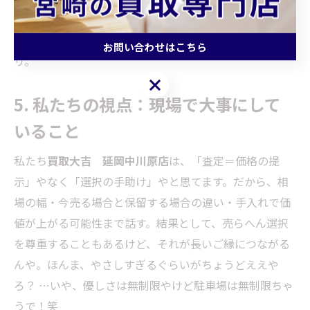
初めての方は、持ち物（本人確認書類・付属品）を揃え
て行くとスムーズやで。電話で混雑状況を聞くんもア
お問い合わせはこちら
リ。
お問い合わせはこちら
5. 私たちの視点：現場で大事にして
いること
私たち
買取大吉 延岡中川原店
は、「査定＝価格の提
示」やなく「選択の手助け」やと思てます。だから、相
場の幅・今売る場合と保留する場合の違い・手入れで価
値が上がる可能性まで話す。結果として、売らへん選択
を尊重することもあるけど、それが長いご縁につながる
んや。ほんま、やさしすぎるぐらいがちょうどええや
ろ？ …いや、優しさは無制限やけど駐車場は無制限ちゃ
うで！笑