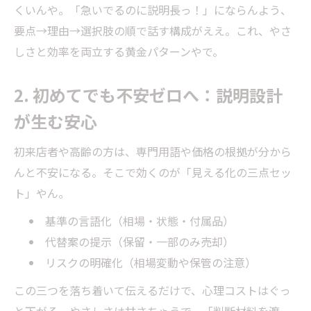
くいんや。「急いでるのに説明長っ！」にならんよう、
要点→理由→選択肢の順で話す構成がええ。これ、やさ
しさと効率を両立する黄金パターンやで。
2. 初めてでも不安ゼロへ：説明設計
が生む安心
初来店者や高齢の方は、専門用語や価格の根拠が分から
んと不安になる。そこで効くのが「見える化の三点セッ
ト」やん。
基準の言語化（相場・状態・付属品）
代替案の提示（保留・一部のみ売却）
リスクの明確化（相場変動や保管の注意）
この三つを落ち着いて伝えるだけで、心理コストはぐっ
と下がる。やさしさは甘さちゃうで。「判断材料を渡