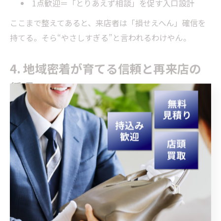
1点歓迎＝「とりあえず相談」を促す入口設計
ここまで整えてあると、来店者は「損せえへん」確信を
持てる。そら“やさしすぎる”と言われるわけやん。
4. 地域密着が育てる信頼と再来店の
循環
口コミで「店長がやさしすぎる」と広がる背景には、延
岡の生活圏と店舗の距離の近さがある。顔を合わせる頻
度が高い地域では、対応の一貫性が信頼を積み上げる最
大の通貨や。ブログに実績日が並ぶのは“日々の積み上
げ”の可視化。結果、
まず相談→保留→別日に再来店
家族や友人の紹介→品目拡大（貴金属・時計・金
券ほか）