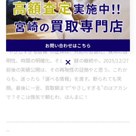
の好循環が回りやすくなる。やさしさは単発のサービス
やなく、仕組みで再現されると強いんやで。
まとめ：やさしさは設計で再現できる
お問い合わせはこちら
“やさしすぎる店長”の正体は、対応の言語化、費用の透
明性、時間の明確化、そして記録の継続や。2025/12/27
お問い合わせはこちら
前後の実績公開は、その再現性の証拠やと思う。これか
らも、迷ったら「選べる情報」を渡す。断られても笑
顔。最後に一言、買取額まで“やさしすぎる”のはアカン
で？そこは強気で頼むわ、ほんまに！
--------------------------------------------------------------------
--