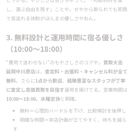
し、選ぶ自由を残す」ことや。せやから断られても笑顔
で見送れる体制がほんまの優しさやねん。
3. 無料設計と運用時間に宿る優しさ
（10:00～18:00）
“費用で迷わせない”のもやさしさのコアや。
買取大吉
延岡中川原店
は、
査定料・出張料・キャンセル料が全て
無料
。さらに
1点から歓迎
、
経験豊富なスタッフが丁寧
に査定し高価買取を目指す
運用を掲げてる。営業時間は
10:00～18:00、水曜定休
と明確。
無料＝心理的ハードルを下げ、比較検討を後押し
明確な時間＝来店計画が立てやすく、待ちを減ら
す