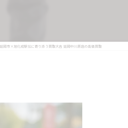
延岡市×旭化成駅伝に寄り添う買取大吉 延岡中川原店の高価買取