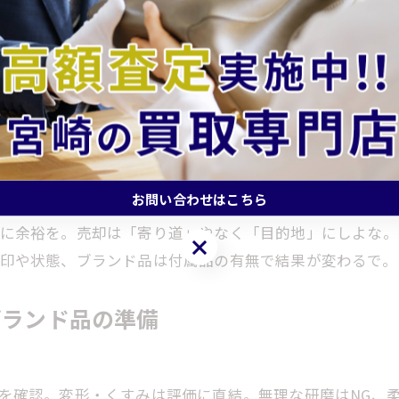
く売却タイミング
、駅伝関連の話題が出ると人の流れが変わるやん。こうい
お問い合わせはこちら
混雑を避けて早めに査定の段取りを取るのが吉。
に余裕を。売却は「寄り道」やなく「目的地」にしよな。
お問い合わせはこちら
印や状態、ブランド品は付属品の有無で結果が変わるで。
ブランド品の準備
と重量を確認。変形・くすみは評価に直結。無理な研磨はNG