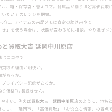
リアル、箱・保存袋・替えコマ。付属品が揃うほど高価買取
「だいたい」のレンジを把握。
ムーズに。アイテムの来歴メモは査定の助け舟やで。
割引き」を使う場合は、状態が変わる前に相談。やり過ぎメ
極めと買取大吉 延岡中川原店
準はココやで。
高価買取の理由が明快か。
解があるか。
く、プライバシー配慮があるか。
釣り価格”は長続きせん。
しやすい。例えば
買取大吉 延岡中川原店
のように、地名
時にも、「延岡市」「高価買取」「お役立ち情報」の観点