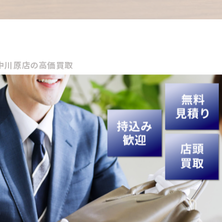
中川原店の高価買取
も、延岡市は
旭化成
ゆかりの陸上文化が根強くて、駅伝の
高価買取に出そか」となる流れ、これが意外と多いねん。今
中川原店
での動き方を中心に、延岡市のイベント情報や割
ング
準備
 延岡中川原店