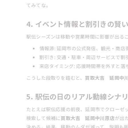
てみてな。
4. イベント情報と割引きの賢
駅伝シーズンは移動や営業時間に影響が出る
情報源: 延岡市の公式発信、観光・商店
割引き: 交通・駐車・周辺サービスで
来店タイミング: 応援時間帯を外すと
こうした段取りを踏むと、
買取大吉 延岡中
5. 駅伝の日のリアル動線シナ
たとえば駅伝応援の前夜、延岡市でクローゼッ
検索して候補に
買取大吉 延岡中川原店
が出
決める。結果、移動のムダが減って、説明も