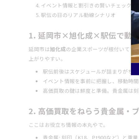
イベント情報と割引きの賢いチェック術
駅伝の日のリアル動線シナリオ
1. 延岡市×旭化成×駅伝で動
延岡市は
旭化成
の企業スポーツが根付いてて
上がりやすい。
駅伝前後はスケジュールが詰まりがち。
イベント情報を事前に把握し、移動時間
高価買取の鍵は鮮度と準備。貴金属は刻
2. 高価買取をねらう貴金属・
ここはお役立ち情報の本丸やで。
貴金属: 刻印（K18、Pt900など）