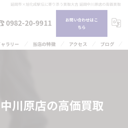
延岡市×旭化成駅伝に寄り添う買取大吉 延岡中川原店の高価買取
お問い合わせはこ
0982-20-9911
ちら
ギャラリー
当店の特徴
アクセス
ブログ
持ち込み
コラム
査定
引越し
岡中川原店の高価買取
片付け
高額