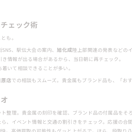
いチェック術
ことも。
街SNS、駅伝大会の案内、
旭化成
陸上部関連の発表などの
割引き情報が出る場合があるから、当日朝に再チェック。
落ち着いて相談できることが多い。
川原店
での相談もスムーズ。貴金属もブランド品も、「おす
リオ
ト整理。貴金属の刻印を確認、ブランド品の付属品をそろ
たら、イベント情報と交通の割引きをチェック。応援の合
明快。高価買取の可能性もグッと上がるで。ほら、段取り