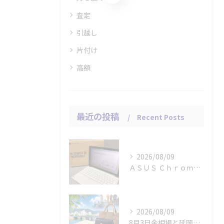
査定
引越し
片付け
高額
最近の投稿
Recent Posts
2026/08/09
ＡＳＵＳ Ｃｈｒｏｍｅｂｏｏｋのタブレット パソコンをお買取...
2026/08/09
8月3日金相場と延岡市の貴金属・ブランド品査定