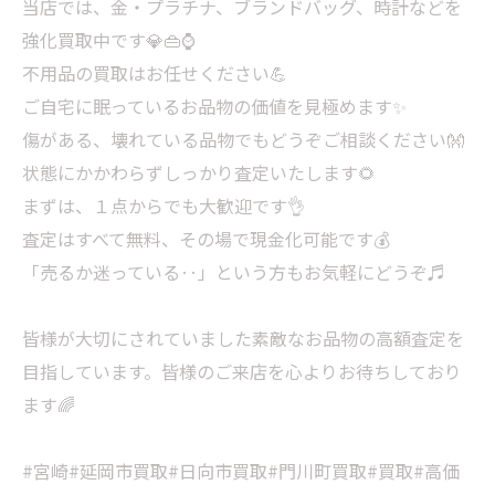
当店では、金・プラチナ、ブランドバッグ、時計などを
強化買取中です💎👜⌚
不用品の買取はお任せください💪
ご自宅に眠っているお品物の価値を見極めます✨
傷がある、壊れている品物でもどうぞご相談ください👐
状態にかかわらずしっかり査定いたします🌻
まずは、１点からでも大歓迎です👌
査定はすべて無料、その場で現金化可能です💰
「売るか迷っている‥」という方もお気軽にどうぞ♬
皆様が大切にされていました素敵なお品物の高額査定を
目指しています。皆様のご来店を心よりお待ちしており
ます🌈
#宮崎#延岡市買取#日向市買取#門川町買取#買取#高価