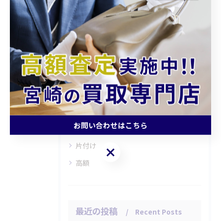
カテゴリー
Categories
全てのカテゴリー
持ち込み
査定
お問い合わせはこちら
引越し
片付け
お問い合わせはこちら
高額
最近の投稿
Recent Posts