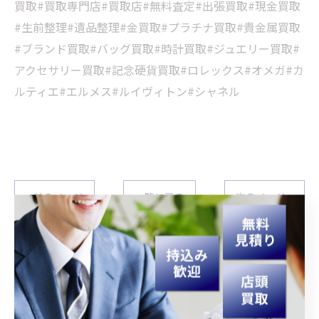
買取#買取専門店#買取店#無料査定#出張買取#現金買取
#生前整理#遺品整理#金買取#プラチナ買取#貴金属買取
#ブランド買取#バッグ買取#時計買取#ジュエリー買取#
アクセサリー買取#記念硬貨買取#ロレックス#オメガ#カ
ルティエ#エルメス#ルイヴィトン#シャネル
< 前のページ
一覧に戻る
次のページ >
関連タグ
#宮崎
#買取
#生前整理
#遺品整理