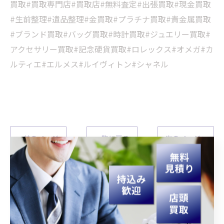
買取#買取専門店#買取店#無料査定#出張買取#現金買取
#生前整理#遺品整理#金買取#プラチナ買取#貴金属買取
#ブランド買取#バッグ買取#時計買取#ジュエリー買取#
アクセサリー買取#記念硬貨買取#ロレックス#オメガ#カ
ルティエ#エルメス#ルイヴィトン#シャネル
< 前のページ
一覧に戻る
次のページ >
関連タグ
#宮崎
#買取
#生前整理
#遺品整理