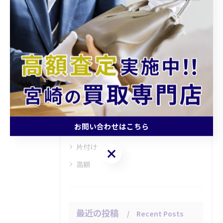
カテゴリー
Categories
全てのカテゴリー
持ち込み
査定
お問い合わせはこちら
引越し
片付け
お問い合わせはこちら
高額
最近の投稿
Recent Posts