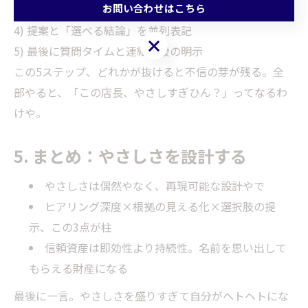
お問い合わせはこちら
3) 相場帯と評価ポイントを図示
4) 提案と「選べる結論」を並列表記
お問い合わせはこちら
5) 最後に質問タイムと連絡手段の明示
この5ステップ、どれかが抜けると不信の芽が残る。全
部やると、「この店長、やさしすぎひん？」ってなるわ
けや。
5. まとめ：やさしさを設計する
やさしさは偶然やなく、再現可能な設計やで
ヒアリング深度×根拠の見える化×選択肢の提
示、この3点が柱
信頼資産は即効性より持続性。名前を思い出して
もらえる財産になる
最後に一言。やさしさを盛りすぎて自分がヘトヘトにな