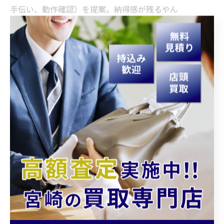
手伝い、動作確認）を提案。納得感が残るやん
仮想ケースC：思い出品のアクセサリー
無理に背中を押さず「今日は持ち帰りもOK」を明言。関
係性維持という長期価値を優先できる
これらの一連は、短期の買取金額より「信頼資産」を積
む動き。
買取大吉 延岡中川原店
の店長さんが“やさしす
ぎる”と感じられるのは、この信頼資産を削らへん判断が
できるからやろな、という観点やで。
4. 初来店でも不安がほどける接客フ
ロー例
1) 受付で目的確認（売る/相談）
2) 品物の状態を一緒に目視チェック