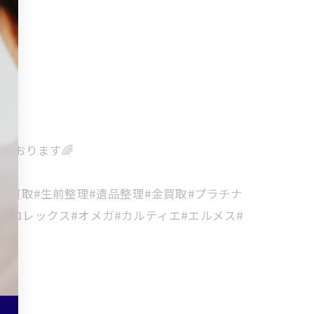
ております🌈
金買取#生前整理#遺品整理#金買取#プラチナ
#ロレックス#オメガ#カルティエ#エルメス#