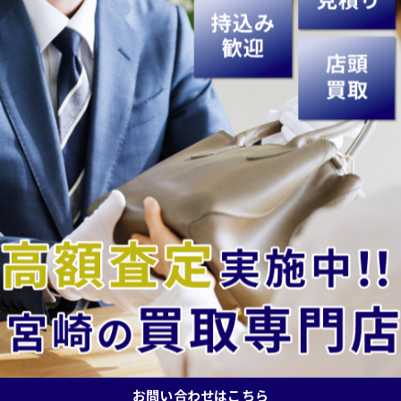
ださい👐

どうぞ♬
額査定を目指しています。皆様のご来店を心よりお待ちし
買取#高価買取#買取専門店#買取店#無料査定#出張買取#現
時計買取#ジュエリー買取#アクセサリー買取#記念硬貨買取
お問い合わせはこちら