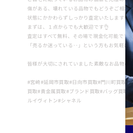
傷がある、壊れている品物でもどうぞご相談く
状態にかかわらずしっかり査定いたします🌻
まずは、１点からでも大歓迎です👌
査定はすべて無料、その場で現金化可能です
「売るか迷っている‥」という方もお気軽に
皆様が大切にされていました素敵なお品物の高
#宮崎#延岡市買取#日向市買取#門川町買取#
買取#貴金属買取#ブランド買取#バッグ買取#
ルイヴィトン#シャネル