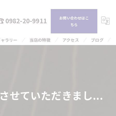
お問い合わせはこ
0982-20-9911
ちら
ギャラリー
当店の特徴
アクセス
ブログ
持ち込み
コラム
査定
引越し
せていただきまし...
片付け
高額