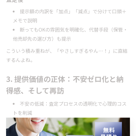
提示額の内訳を「加点」「減点」で分けて口頭＋
メモで説明
断ってもOKの雰囲気を明確化、代替手段（保管・
他売却先の選び方）も提示
こういう積み重ねが、「やさしすぎるやん…！」に直結
するんよね。
3. 提供価値の正体：不安ゼロ化と納
得感、そして再訪
不安の低減：査定プロセスの透明化で心理的コス
トを削減
納得感の醸成：価格の理由がわかるから、「売っ
てよかった」が残る