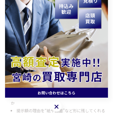
学習効果：次回以降の持ち込み準備がうまくな
り、手間が減る
関係性の継続：売却だけでなく、相談や相場確認
の窓口として頼れる存在に
「やさしさ」は短期の成約だけやなく、長期の信頼と口
コミの土台になるんやで。ここが価値の源泉や。
4. 来店者チェックリスト：やさしさ
を見極める5ポイント
事前相談で「持参物・流れ・時間」を明快に教え
てくれるか
お問い合わせはこちら
査定観点（付属品・状態・相場）の説明が具体的
か
お問い合わせはこちら
提示額の理由を“紙や画面”など形に残してくれる