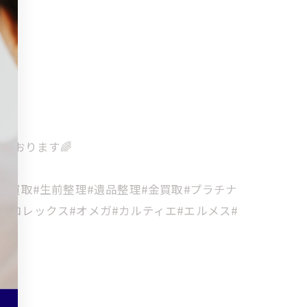
ております🌈
金買取#生前整理#遺品整理#金買取#プラチナ
#ロレックス#オメガ#カルティエ#エルメス#