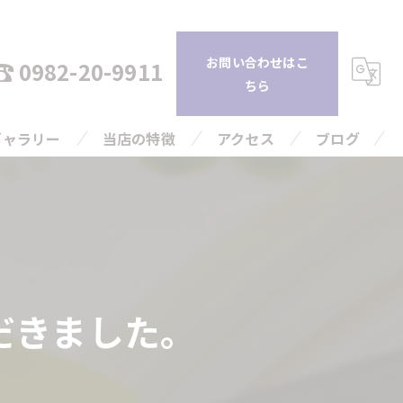
お問い合わせはこ
0982-20-9911
ちら
ギャラリー
当店の特徴
アクセス
ブログ
持ち込み
コラム
査定
引越し
だきました。
片付け
高額