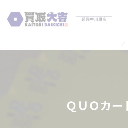
ＱＵＯカー