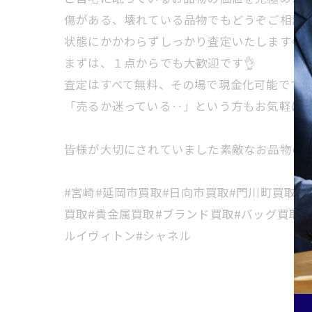
傷がある、壊れている品物でもどうぞご相談く
状態にかかわらずしっかり査定いたします🌻
まずは、１点からでも大歓迎です👌
査定はすべて無料、その場で現金化可能です
「売るか迷っている‥」という方もお気軽に
皆様が大切にされていました素敵なお品物の高
#宮崎#延岡市買取#日向市買取#門川町買取#
買取#貴金属買取#ブランド買取#バッグ買取#
ルイヴィトン#シャネル