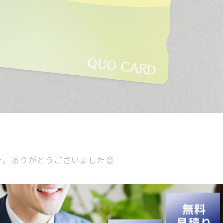
。ありがとうございました😊
などを強化買取中です💎👜⌚
す✨