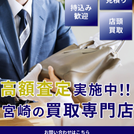
ださい👐

どうぞ♬
額査定を目指しています。皆様のご来店を心よりお待ちし
買取#高価買取#買取専門店#買取店#無料査定#出張買取#現
時計買取#ジュエリー買取#アクセサリー買取#記念硬貨買取
お問い合わせはこちら