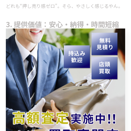
どれも“押し売り感ゼロ”。そら、やさしく感じるやん。
3. 提供価値：安心・納得・時間短縮
安心感: 「選べる」「断れる」空気で心理的負担が
軽くなる
納得感: 根拠が見える説明で、あとからモヤモヤが
出にくい
時間短縮: 最初に進め方が共有されると、比較検討
もスムーズ
長期的な関係: 迷いが残る時は持ち帰り推奨→信頼
が積み上がる
結果として、満足度の“芯”が太くなるんや。価格だけや
ない価値、ここにありやで。