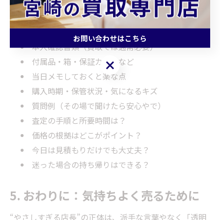
4. 来店前チェックリストと質問例
持ち物
お問い合わせはこちら
本人確認書類（買取では通常必要）
付属品・箱・保証カードなど
お問い合わせはこちら
当日メモしておくと楽な点
購入時期・保管状況・気になるキズ
質問例（その場で聞けたら安心やで）
査定の手順と所要時間は？
価格の根拠はどこがポイント？
今日は見積もりだけでも大丈夫？
迷った場合の持ち帰りはできる？
5. おわりに：気持ちよく売るために
“やさしすぎる店長”の正体は、派手な言葉やなく「透明