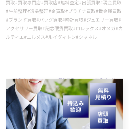
買取#買取専門店#買取店#無料査定#出張買取#現金買取
#生前整理#遺品整理#金買取#プラチナ買取#貴金属買取
#ブランド買取#バッグ買取#時計買取#ジュエリー買取#
アクセサリー買取#記念硬貨買取#ロレックス#オメガ#カ
ルティエ#エルメス#ルイヴィトン#シャネル
< 前のページ
一覧に戻る
次のページ >
関連タグ
#宮崎
#買取
#生前整理
#遺品整理