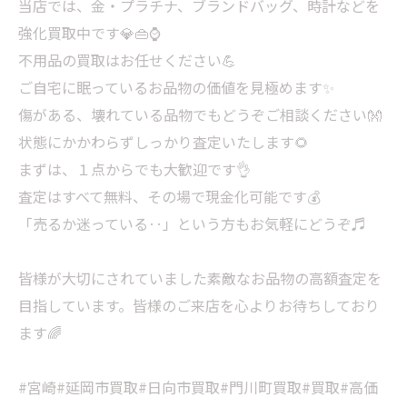
当店では、金・プラチナ、ブランドバッグ、時計などを
強化買取中です💎👜⌚
不用品の買取はお任せください💪
ご自宅に眠っているお品物の価値を見極めます✨
傷がある、壊れている品物でもどうぞご相談ください👐
状態にかかわらずしっかり査定いたします🌻
まずは、１点からでも大歓迎です👌
査定はすべて無料、その場で現金化可能です💰
「売るか迷っている‥」という方もお気軽にどうぞ♬
皆様が大切にされていました素敵なお品物の高額査定を
目指しています。皆様のご来店を心よりお待ちしており
ます🌈
#宮崎#延岡市買取#日向市買取#門川町買取#買取#高価