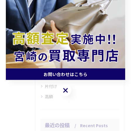
カテゴリー
Categories
全てのカテゴリー
持ち込み
査定
お問い合わせはこちら
引越し
片付け
お問い合わせはこちら
高額
最近の投稿
Recent Posts