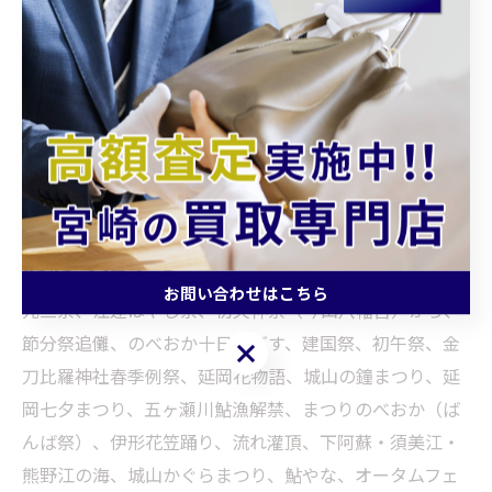
出張料・キャンセル料が全て無料」で気軽に相談で
き、経験豊富なスタッフが丁寧に対応、1点からでも
高額買取を目指す地域密着の接客が評判。営業時間は
10:00～18:00、水曜定休、ブログ記事も
62ページ以
上
発信してて参考になるで。不要な小物を手放して、
身軽に祭りを楽しもうや。
おわりにやで
お問い合わせはこちら
元旦祭、注連はやし祭、初天神祭（今山八幡宮）から、
節分祭追儺、のべおか十日えびす、建国祭、初午祭、金
お問い合わせはこちら
刀比羅神社春季例祭、延岡花物語、城山の鐘まつり、延
岡七夕まつり、五ヶ瀬川鮎漁解禁、まつりのべおか（ば
んば祭）、伊形花笠踊り、流れ灌頂、下阿蘇・須美江・
熊野江の海、城山かぐらまつり、鮎やな、オータムフェ