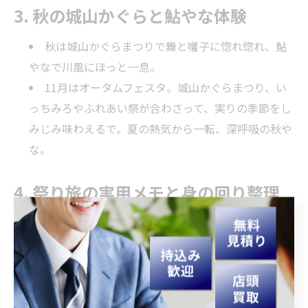
3. 秋の城山かぐらと鮎やな体験
秋は城山かぐらまつりで舞と囃子に惚れ惚れ、鮎
やなで川風にほっと一息。
11月はオータムフェスタ。城山かぐらまつり、い
っちみろやふれあい祭が合わさって、実りの季節をし
みじみ味わえるで。夏の熱気から一転、深呼吸の秋や
な。
4. 祭り旅の実用メモと身の回り整理
準備は「歩きやすい靴・雨具・水分・小銭」を基
本セットに。行事は天候で変わることもあるから、直
前の案内を要チェックやで。
祭り前の身の回り整理には地域のリユース活用も
一手。例えば、
買取大吉 延岡中川原店
は「査定料・