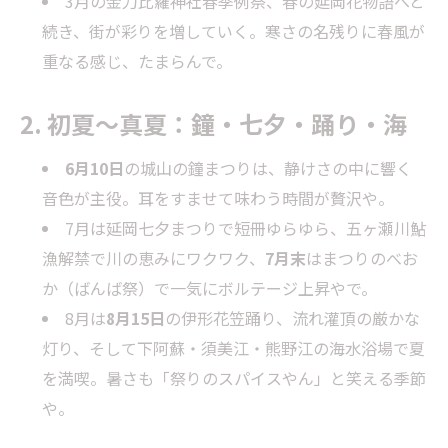
3月の金刀比羅神社春季例祭、春の延岡花物語へと
続き、街が彩りを増していく。寒さの名残りに春風が
重なる感じ、たまらんで。
2. 初夏〜真夏：鐘・七夕・踊り・海
6月10日
の城山の鐘まつりは、静けさの中に響く
音色が主役。耳をすませて味わう時間が贅沢や。
7月は延岡七夕まつりで短冊ゆらゆら、五ヶ瀬川鮎
漁解禁で川の恵みにワクワク、
7月末
はまつりのべお
か（ばんば祭）で一気にボルテージ上昇やで。
8月は
8月15日
の伊形花笠踊り、流れ灌頂の厳かな
灯り、そして下阿蘇・須美江・熊野江の海水浴場で夏
を満喫。暑さも「祭りのスパイスやん」と笑える季節
や。