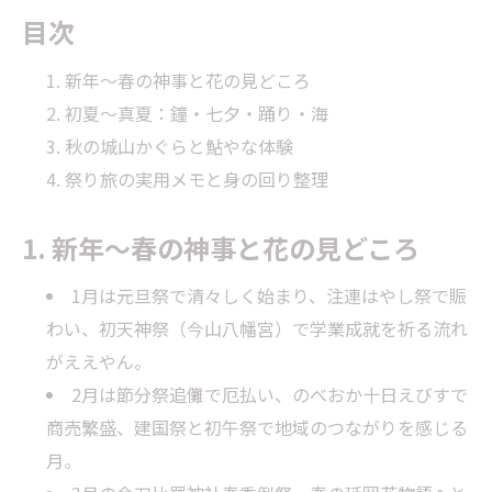
目次
新年〜春の神事と花の見どころ
初夏〜真夏：鐘・七夕・踊り・海
秋の城山かぐらと鮎やな体験
祭り旅の実用メモと身の回り整理
1. 新年〜春の神事と花の見どころ
1月は元旦祭で清々しく始まり、注連はやし祭で賑
わい、初天神祭（今山八幡宮）で学業成就を祈る流れ
がええやん。
2月は節分祭追儺で厄払い、のべおか十日えびすで
商売繁盛、建国祭と初午祭で地域のつながりを感じる
月。