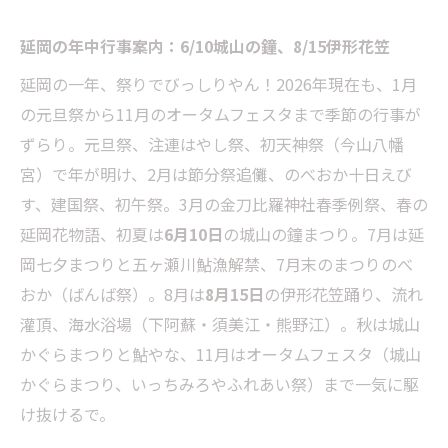
延岡の年中行事案内：6/10城山の鐘、8/15伊形花笠
延岡の一年、祭りでびっしりやん！2026年現在も、1月
の元旦祭から11月のオータムフェスタまで季節の行事が
ずらり。元旦祭、注連はやし祭、初天神祭（今山八幡
宮）で年が明け、2月は節分祭追儺、のべおか十日えび
す、建国祭、初午祭。3月の金刀比羅神社春季例祭、春の
延岡花物語、初夏は
6月10日
の城山の鐘まつり。7月は延
岡七夕まつりと五ヶ瀬川鮎漁解禁、7月末のまつりのべ
おか（ばんば祭）。8月は
8月15日
の伊形花笠踊り、流れ
灌頂、海水浴場（下阿蘇・須美江・熊野江）。秋は城山
かぐらまつりと鮎やな、11月はオータムフェスタ（城山
かぐらまつり、いっちみろやふれあい祭）まで一気に駆
け抜けるで。