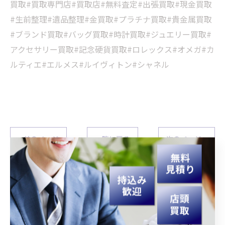
買取#買取専門店#買取店#無料査定#出張買取#現金買取
#生前整理#遺品整理#金買取#プラチナ買取#貴金属買取
#ブランド買取#バッグ買取#時計買取#ジュエリー買取#
アクセサリー買取#記念硬貨買取#ロレックス#オメガ#カ
ルティエ#エルメス#ルイヴィトン#シャネル
< 前のページ
一覧に戻る
次のページ >
関連タグ
#宮崎
#買取
#生前整理
#遺品整理