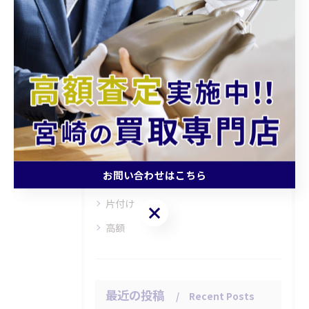
カテゴリー
Categories
全てのカテゴリー
持ち込み
査定
お問い合わせはこちら
引越し
片付け
お問い合わせはこちら
高額
最近の投稿
Recent Posts