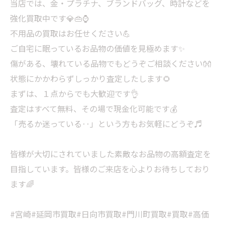
当店では、金・プラチナ、ブランドバッグ、時計などを
強化買取中です💎👜⌚
不用品の買取はお任せください💪
ご自宅に眠っているお品物の価値を見極めます✨
傷がある、壊れている品物でもどうぞご相談ください👐
状態にかかわらずしっかり査定したします🌻
まずは、１点からでも大歓迎です👌
査定はすべて無料、その場で現金化可能です💰
「売るか迷っている‥」という方もお気軽にどうぞ♬
皆様が大切にされていました素敵なお品物の高額査定を
目指しています。皆様のご来店を心よりお待ちしており
ます🌈
#宮崎#延岡市買取#日向市買取#門川町買取#買取#高価