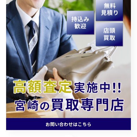
おすすめ 買取店として評価されるには、説明の明快
さ、査定根拠の見える化、地域への気配りが外せへん。
買取大吉 延岡中川原店
は、延岡市の人が立ち寄りやす
い雰囲気づくりを大事にしていて、貴金属やブランド品
の相談もしやすい空気感が魅力や。買取大吉のお役立ち
情報を賢く使って、納得して手放せるように準備しよ。
結果として高価買取につながれば、財布も心もホクホク
やん。
結びに一言。延岡市のみんな、旭化成の話題も駅伝の熱
気もええけど、家の引き出しの“眠れる貴金属・ブランド
品”も忘れんとってな。イベント情報と割引きを味方に、
買取大吉でスッキリ身軽に。ほな、タンスが軽うなって
走るのも軽快に…って、そこは駅伝ちゃうやん！
お問い合わせはこちら