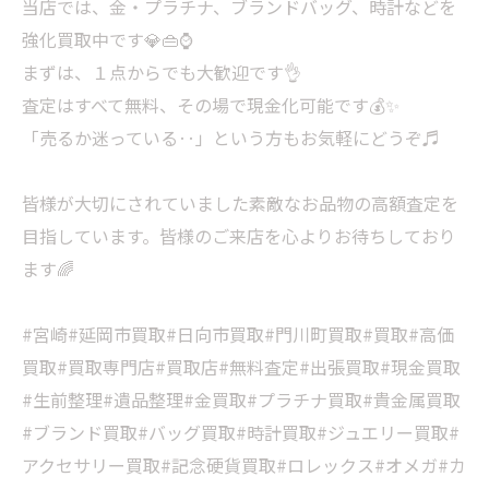
当店では、金・プラチナ、ブランドバッグ、時計などを
強化買取中です💎👜⌚
まずは、１点からでも大歓迎です👌
査定はすべて無料、その場で現金化可能です💰✨
「売るか迷っている‥」という方もお気軽にどうぞ♬
皆様が大切にされていました素敵なお品物の高額査定を
目指しています。皆様のご来店を心よりお待ちしており
ます🌈
#宮崎#延岡市買取#日向市買取#門川町買取#買取#高価
買取#買取専門店#買取店#無料査定#出張買取#現金買取
#生前整理#遺品整理#金買取#プラチナ買取#貴金属買取
#ブランド買取#バッグ買取#時計買取#ジュエリー買取#
アクセサリー買取#記念硬貨買取#ロレックス#オメガ#カ