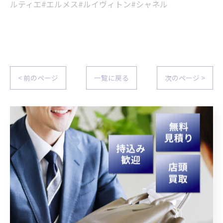
ルティエ#エルメス#ルイヴィトン#シャネル
< 前のページ
一覧に戻る
次のページ >
関連タグ
#宮崎
#買取
#生前整理
#遺品整理
カテゴリー
Categories