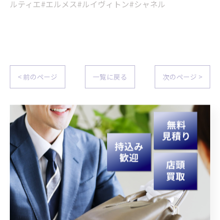
ルティエ#エルメス#ルイヴィトン#シャネル
< 前のページ
一覧に戻る
次のページ >
関連タグ
#宮崎
#買取
#生前整理
#遺品整理
カテゴリー
Categories