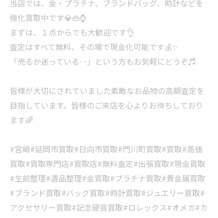
当店では、金・プラチナ、ブランドバッグ、時計などを
強化買取中です💎👜⌚
まずは、１点からでも大歓迎です👌
査定はすべて無料、その場で現金化可能です💰✨
「売るか迷っている‥」という方もお気軽にどうぞ♬
皆様が大切にされていました素敵なお品物の高額査定を
目指しています。皆様のご来店を心よりお待ちしており
ます🌈
#宮崎#延岡市買取#日向市買取#門川町買取#買取#高価
買取#買取専門店#買取店#無料査定#出張買取#現金買取
#生前整理#遺品整理#金買取#プラチナ買取#貴金属買取
#ブランド買取#バッグ買取#時計買取#ジュエリー買取#
アクセサリー買取#記念硬貨買取#ロレックス#オメガ#カ