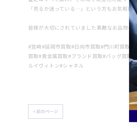
「売るか迷っている‥」という方もお気軽に
皆様が大切にされていました素敵なお品物の高
#宮崎#延岡市買取#日向市買取#門川町買取#
買取#貴金属買取#ブランド買取#バッグ買取#
ルイヴィトン#シャネル
< 前のページ