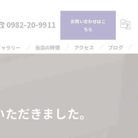
お問い合わせはこ
0982-20-9911
ちら
ギャラリー
当店の特徴
アクセス
ブログ
持ち込み
コラム
査定
引越し
いただきました。
片付け
高額