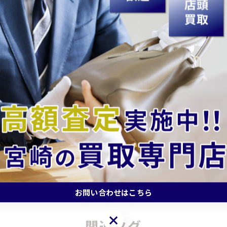
どうぞ♬
額査定を目指しています。皆様のご来店を心よりお待ちし
買取#高価買取#買取専門店#買取店#無料査定#出張買取#現
時計買取#ジュエリー買取#アクセサリー買取#記念硬貨買取
一覧に戻る
お問い合わせはこちら
お問い合わせはこちら
関連タグ