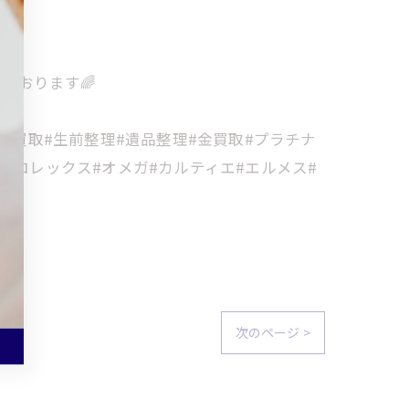
ております🌈
金買取#生前整理#遺品整理#金買取#プラチナ
#ロレックス#オメガ#カルティエ#エルメス#
次のページ >