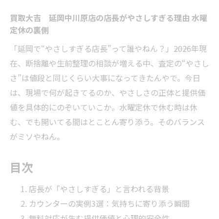
買取大吉 延岡中川原店の店長がやさしすぎる理由 水曜
定休の裏側
「延岡で“やさしすぎる店長”って誰やねん？」――2026年現
在、断捨離や生前整理の相談が増える中、査定の“やさし
さ”は値段と同じくらい大事になってきたんやで。今日
は、現場で何が起きてるのか、やさしさの正体と提供価
値を具体的にのぞいていこか。水曜定休で休む時は休
む、でも開いてる間はとことん寄り添う。そのバランス
がミソやねん。
目次
店長が「やさしすぎる」と言われる背景
カウンターの実例3選：気持ちに寄り添う瞬間
無料対応が生む提供価値と心理的安全性