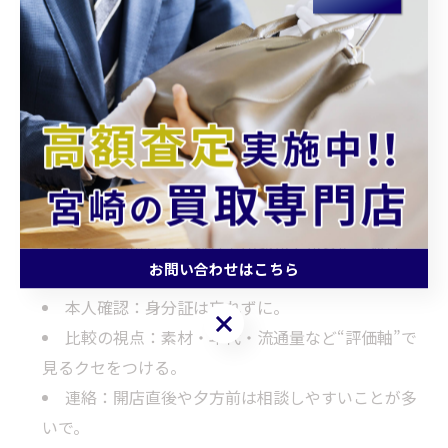
で。水曜はお休みやから、うっかり凸はもったいないや
ん？
5. 売る前の準備で差がつく実践チェ
ック
付属品：箱・保証書・コマ・ストラップ・保存袋
は全部集合。
状態：簡単な拭き取りで印象が上がる場合あり
お問い合わせはこちら
（無理な清掃はNG）。
本人確認：身分証は忘れずに。
お問い合わせはこちら
比較の視点：素材・年代・流通量など“評価軸”で
見るクセをつける。
連絡：開店直後や夕方前は相談しやすいことが多
いで。