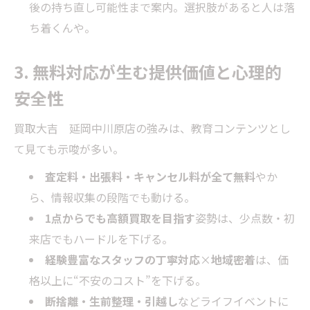
後の持ち直し可能性まで案内。選択肢があると人は落
ち着くんや。
3. 無料対応が生む提供価値と心理的
安全性
買取大吉 延岡中川原店の強みは、教育コンテンツとし
て見ても示唆が多い。
査定料・出張料・キャンセル料が全て無料
やか
ら、情報収集の段階でも動ける。
1点からでも高額買取を目指す
姿勢は、少点数・初
来店でもハードルを下げる。
経験豊富なスタッフの丁寧対応
×
地域密着
は、価
格以上に“不安のコスト”を下げる。
断捨離・生前整理・引越し
などライフイベントに