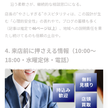
沿う柔軟さが、継続的な相談窓口になる。
店長の“やさしすぎる”ホスピタリティは、この設計が生
む「心理的安全性」の表れやで。ブログの蓄積も多く
（記事は推定で
46ページ以上
）、地域への説明責任を果
たし続けてるのも信頼の土台や。
4. 来店前に押さえる情報（10:00〜
18:00・水曜定休・電話）
買取大吉 延岡中川原店の基本情報は次のとおりや。
営業時間：
10:00〜18:00
定休日：
水曜日
電話：
0982-20-9911
混み合う前に連絡しておくと、落ち着いて相談しやすい