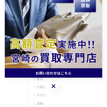
関連タグ
#宮崎
#買取
#生前整理
#遺品整理
カテゴリー
Categories
全てのカテゴリー
持ち込み
お問い合わせはこちら
査定
お問い合わせはこちら
引越し
片付け
高額