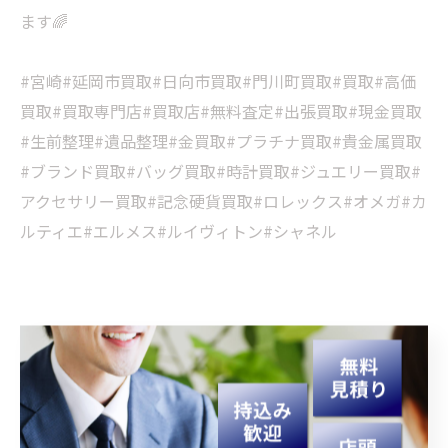
ます🌈
#宮崎#延岡市買取#日向市買取#門川町買取#買取#高価
買取#買取専門店#買取店#無料査定#出張買取#現金買取
#生前整理#遺品整理#金買取#プラチナ買取#貴金属買取
#ブランド買取#バッグ買取#時計買取#ジュエリー買取#
アクセサリー買取#記念硬貨買取#ロレックス#オメガ#カ
ルティエ#エルメス#ルイヴィトン#シャネル
< 前のページ
一覧に戻る
次のページ >