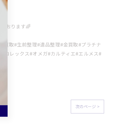
ております🌈
金買取#生前整理#遺品整理#金買取#プラチナ
#ロレックス#オメガ#カルティエ#エルメス#
次のページ >