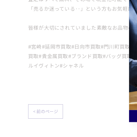
「売るか迷っている‥」という方もお気軽に
皆様が大切にされていました素敵なお品物の高
#宮崎#延岡市買取#日向市買取#門川町買取#
買取#貴金属買取#ブランド買取#バッグ買取#
ルイヴィトン#シャネル
< 前のページ