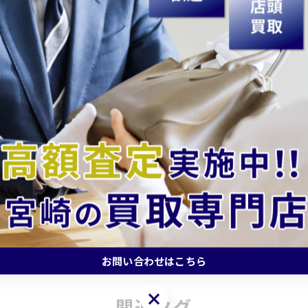
どうぞ♬
額査定を目指しています。皆様のご来店を心よりお待ちし
買取#高価買取#買取専門店#買取店#無料査定#出張買取#現
時計買取#ジュエリー買取#アクセサリー買取#記念硬貨買取
一覧に戻る
お問い合わせはこちら
お問い合わせはこちら
関連タグ