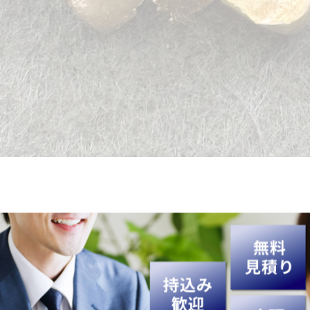
とうございました😊
などを強化買取中です💎👜⌚
✨