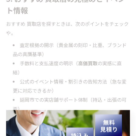
ト情報
おすすめ 買取店を探すときは、次のポイントをチェック
や。
査定根拠の開示（貴金属の刻印・比重、ブランド
品の真贋基準）
手数料と支払速度の明示（
高価買取
の実感に直
結）
公式のイベント情報・割引きの告知方法（急な変
更に対応できるか）
延岡市での実店舗サポート体制（持込・出張の可
否）
お役立ち情報の充実度（初めてでも不安が減る）
駅伝や地域行事と連動して情報が動くこともあるから、