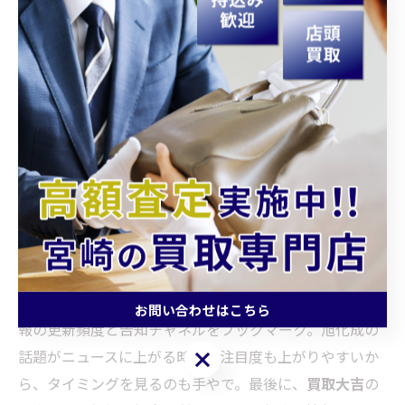
旭化成関連の話題が出たときは、最新のイベント情報を
確認。貴金属とブランド品を同時に査定すると比較がし
やすく、
高価買取
の交渉材料にもなるで。
4. 売却前のお役立ち情報と割引き活
用
お役立ち情報としては、まずは「状態の見直し」。ブラ
ンド品は付属品・領収書・保証書を集め、貴金属は仕分
けして重量を把握。延岡市なら移動時間も考えて、駅伝
開催日など混雑が予想される日は余裕を持ってな。割引
きやボーナス査定が“もし”出る場合に備え、イベント情
お問い合わせはこちら
報の更新頻度と告知チャネルをブックマーク。旭化成の
お問い合わせはこちら
話題がニュースに上がる時期は注目度も上がりやすいか
ら、タイミングを見るのも手やで。最後に、
買取大吉
の