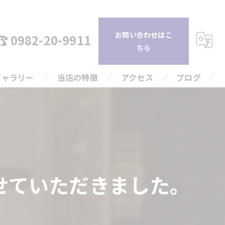
お問い合わせはこ
0982-20-9911
ちら
ギャラリー
当店の特徴
アクセス
ブログ
持ち込み
コラム
査定
引越し
せていただきました。
片付け
高額