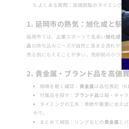
よくある質問：高価買取のタイミング
1. 延岡市の熱気：旭化成と駅
延岡市では、企業スポーツで名高い
旭化成
や
品
の持ち込みニーズが自然と高まる流れやで
売る側にもええことが多い。売却前の小ワザ
2. 貴金属・ブランド品を高価
相場を軽く確認：
貴金属
は品位表記（K
付属品を探す：
ブランド品
は箱・ギャラ
タイミングの工夫：季節や需要に合えば
やで。
まとめて相談：リングなどの
貴金属
とバ