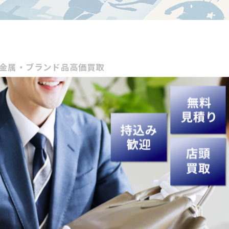
貴金属・ブランド品高価買取
伝
の話題が熱い2月やん。家の整理で
貴金属
や
ブランド品
を
情報
と延岡市の
イベント情報
、そして賢い
割引き
の考え方ま
る売却機運
役立ち情報
ベント情報×割引き）
ト