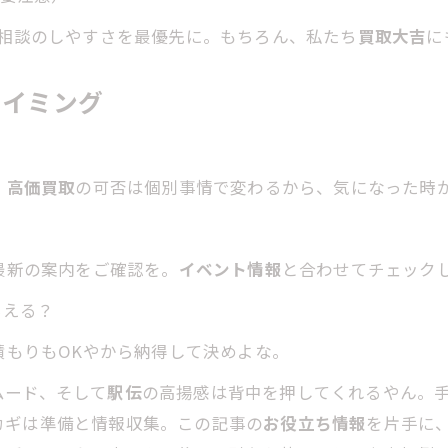
と相談のしやすさを最優先に。もちろん、私たち
買取大吉
に
タイミング
。
高価買取
の可否は個別事情で変わるから、気になった時
、最新の案内をご確認を。
イベント情報
と合わせてチェック
らえる？
積もりもOKやから納得して決めよな。
ムード、そして
駅伝
の高揚感は背中を押してくれるやん。
カギは準備と情報収集。この記事の
お役立ち情報
を片手に