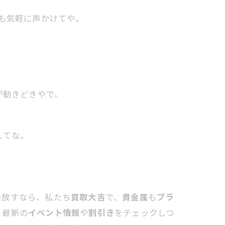
も気軽に声かけてや。
が動きどきやで。
してな。
手放すなら、私たち
買取大吉
で、
貴金属
も
ブラ
、最新の
イベント情報
や
割引き
をチェックしつ