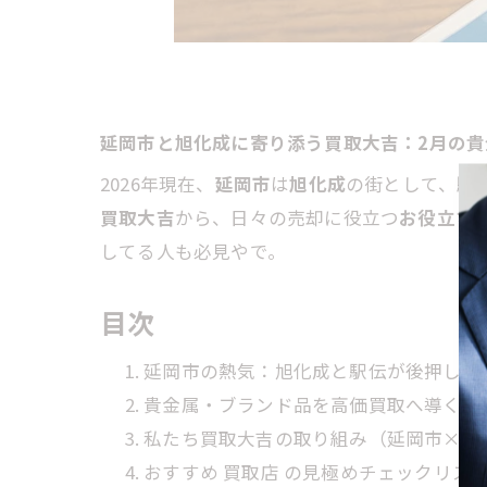
延岡市と旭化成に寄り添う買取大吉：2月の
2026年現在、
延岡市
は
旭化成
の街として、
駅
買取大吉
から、日々の売却に役立つ
お役立ち
してる人も必見やで。
目次
延岡市の熱気：旭化成と駅伝が後押しす
貴金属・ブランド品を高価買取へ導くお
私たち買取大吉の取り組み（延岡市×イ
おすすめ 買取店 の見極めチェックリス