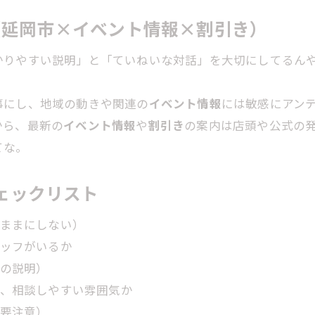
み（延岡市×イベント情報×割引き）
かりやすい説明」と「ていねいな対話」を大切にしてるん
事にし、地域の動きや関連の
イベント情報
には敏感にアン
から、最新の
イベント情報
や
割引き
の案内は店頭や公式の
てな。
チェックリスト
ままにしない）
ッフがいるか
の説明）
、相談しやすい雰囲気か
要注意）