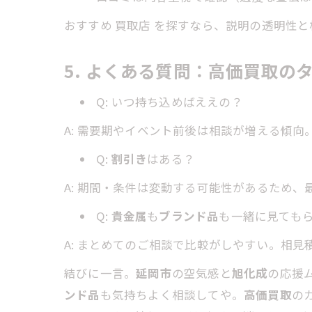
おすすめ 買取店 を探すなら、説明の透明性
5. よくある質問：高価買取の
Q: いつ持ち込めばええの？
A: 需要期やイベント前後は相談が増える傾向
Q:
割引き
はある？
A: 期間・条件は変動する可能性があるため
Q:
貴金属
も
ブランド品
も一緒に見ても
A: まとめてのご相談で比較がしやすい。相見
結びに一言。
延岡市
の空気感と
旭化成
の応援
ンド品
も気持ちよく相談してや。
高価買取
の