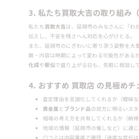
3. 私たち買取大吉の取り組
私たち
買取大吉
は、延岡市のみなさんに「わ
伝えし、不安を残さへん対応を心がけとる。
また、延岡市のにぎわいに寄り添う姿勢を大
無・内容は時期によって変わる可能性がある
化成
や
駅伝
で盛り上がる日も、気軽に相談し
4. おすすめ 買取店 の見極め
査定理由を言語化してくれるか（曖昧な
貴金属
と
ブランド品
の双方に明るいスタ
相場の考え方を共有してくれるか（納得
地域の情報（延岡市の催しなど）に通じ
口コミは内容重視で確認（過度な宣伝は