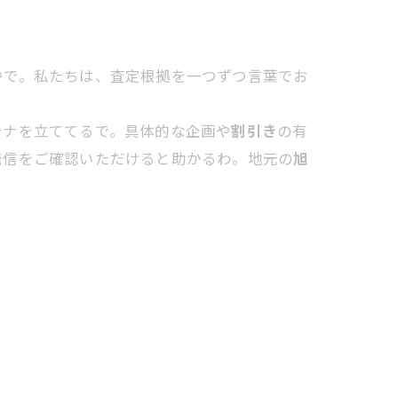
やで。私たちは、査定根拠を一つずつ言葉でお
テナを立ててるで。具体的な企画や
割引き
の有
発信をご確認いただけると助かるわ。地元の
旭