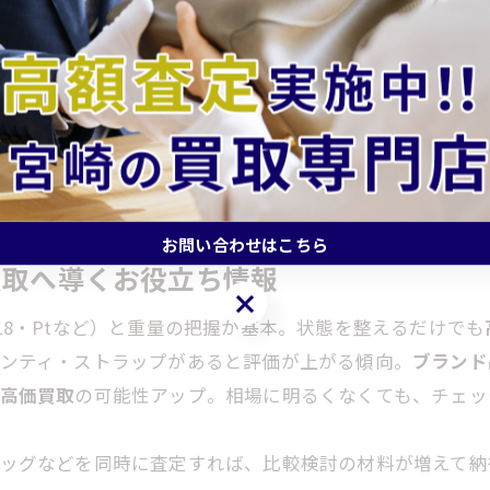
伝が後押しする売却機運
地域の
駅伝
で街の一体感が高まるやん。応援ついでの片づ
。こういう地元イベントの波に合わせると、査定時間が取
は後述の
お役立ち情報
をチェックしてな。
お問い合わせはこちら
買取へ導くお役立ち情報
お問い合わせはこちら
18・Ptなど）と重量の把握が基本。状態を整えるだけでも
ンティ・ストラップがあると評価が上がる傾向。
ブランド
高価買取
の可能性アップ。相場に明るくなくても、チェッ
ッグなどを同時に査定すれば、比較検討の材料が増えて納