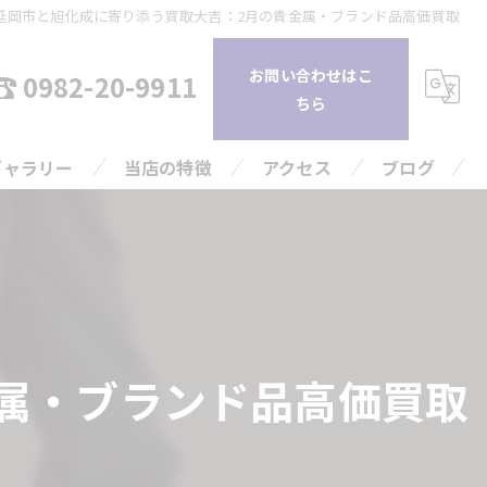
延岡市と旭化成に寄り添う買取大吉：2月の貴金属・ブランド品高価買取
お問い合わせはこ
0982-20-9911
ちら
ギャラリー
当店の特徴
アクセス
ブログ
持ち込み
コラム
査定
引越し
属・ブランド品高価買取
片付け
高額