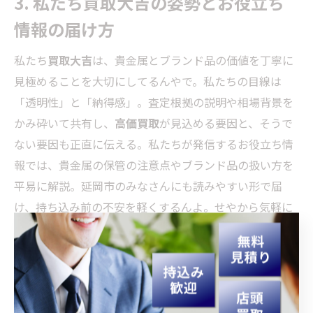
3. 私たち買取大吉の姿勢とお役立ち
情報の届け方
私たち
買取大吉
は、貴金属とブランド品の価値を丁寧に
見極めることを大切にしてるんやで。私たちの目線は
「透明性」と「納得感」。査定根拠の説明や相場背景を
かみ砕いて共有し、
高価買取
が見込める要因と、そうで
ない要因も正直に伝える。私たちが発信するお役立ち情
報では、貴金属の保管の注意点やブランド品の扱い方を
平易に解説。延岡市のみなさんにも読みやすい形で届
け、持ち込み前の不安を軽くするんよ。せやから気軽に
聞いてな。
4. イベント情報と割引きの賢いチェ
ック術