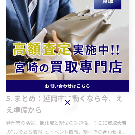
イベント情報は、開催日時だけやなく“適用条件”まで確
認が肝心。例えば「初回査定時の割引き」や「複数点持
ち込みでの査定優待」など、表現はいろいろあるけど、
事前に聞いておくとすれ違いが減るで。延岡市は
旭化成
の関連行事や駅伝シーズンで街が動くから、来店時間も
余裕をもって計画すると安心。イベント情報を逃さず、
割引きを上手に使えば、貴金属やブランド品の手放しが
スムーズに。ほんで、駅伝観戦の前後は道が混むことも
あるから、移動時間も見積もってな。
お問い合わせはこちら
5. まとめ：延岡市で動くなら今、え
お問い合わせはこちら
え準備から
延岡市の活気、
旭化成
と駅伝の話題性、そこに
買取大吉
の“お役立ち情報”とイベント情報、割引きの合わせ技。