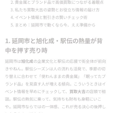
貴金属とブランド品で高価買取につながる着眼点
私たち買取大吉の姿勢とお役立ち情報の届け方
イベント情報と割引きの賢いチェック術
まとめ：延岡市で動くなら今、ええ準備から
1. 延岡市と旭化成・駅伝の熱量が背
中を押す売り時
延岡市は
旭化成
の企業文化と駅伝の応援で街全体が前向
きやねん。駅伝シーズンは人の流れも活発で、季節の切
り替えに合わせて「使わんままの貴金属」「眠ってたブ
ランド品」を見直す人が増える傾向。こういうときはイ
ベント情報を早めにチェックして、
買取大吉
の店頭で相
談。駅伝の熱気に乗って、気持ちも財布も身軽にいこ
や。延岡市ならではの一体感、これが売る決心の後押し