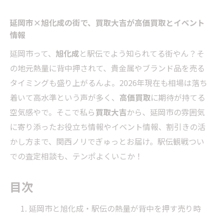
延岡市×旭化成の街で、買取大吉が高価買取とイベント
情報
延岡市って、
旭化成
と駅伝でよう知られてる街やん？そ
の地元熱量に背中押されて、貴金属やブランド品を売る
タイミングも盛り上がるんよ。2026年現在も相場は落ち
着いて高水準という声が多く、
高価買取
に期待が持てる
空気感やで。そこで私ら
買取大吉
から、延岡市の雰囲気
に寄り添ったお役立ち情報やイベント情報、割引きの活
かし方まで、関西ノリでぎゅっとお届け。駅伝観戦つい
での査定相談も、テンポよくいこか！
目次
延岡市と旭化成・駅伝の熱量が背中を押す売り時