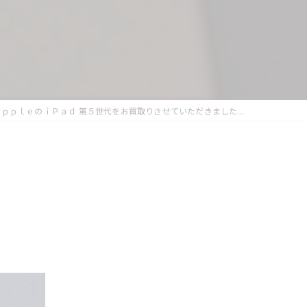
ＡｐｐｌｅのｉＰａｄ 第５世代をお買取りさせていただきました...