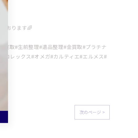
ております🌈
金買取#生前整理#遺品整理#金買取#プラチナ
#ロレックス#オメガ#カルティエ#エルメス#
次のページ >