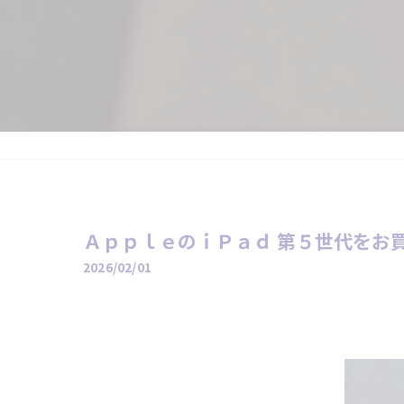
ＡｐｐｌｅのｉＰａｄ 第５世代をお買
2026/02/01