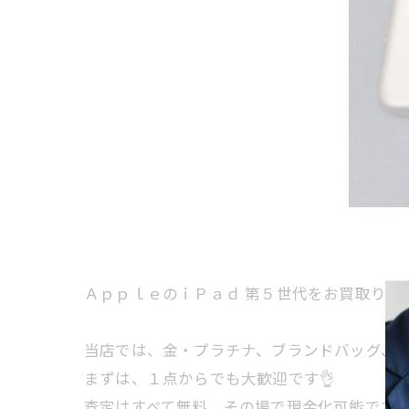
ＡｐｐｌｅのｉＰａｄ 第５世代をお買取りさ
当店では、金・プラチナ、ブランドバッグ、時計
まずは、１点からでも大歓迎です👌
査定はすべて無料、その場で現金化可能です