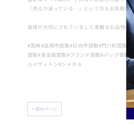
「売るか迷っている‥」という方もお気軽に
皆様が大切にされていました素敵なお品物の高
#宮崎#延岡市買取#日向市買取#門川町買取#
買取#貴金属買取#ブランド買取#バッグ買取#
ルイヴィトン#シャネル
< 前のページ