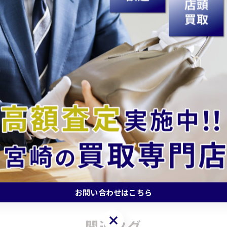
どうぞ♬
額査定を目指しています。皆様のご来店を心よりお待ちし
買取#高価買取#買取専門店#買取店#無料査定#出張買取#現
時計買取#ジュエリー買取#アクセサリー買取#記念硬貨買取
一覧に戻る
お問い合わせはこちら
お問い合わせはこちら
関連タグ