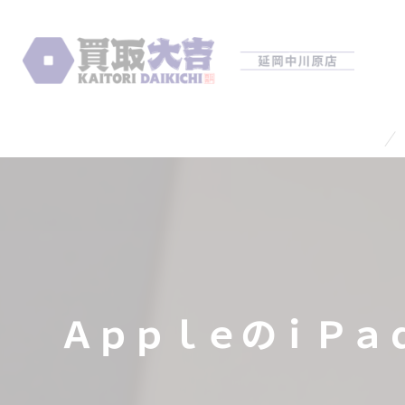
ＡｐｐｌｅのｉＰａｄ