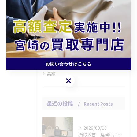
カテゴリー
Categories
全てのカテゴリー
持ち込み
査定
引越し
片付け
お問い合わせはこちら
高額
お問い合わせはこちら
最近の投稿
Recent Posts
2026/08/10
買取大吉 延岡中川原店の選択肢を並べる店長対応