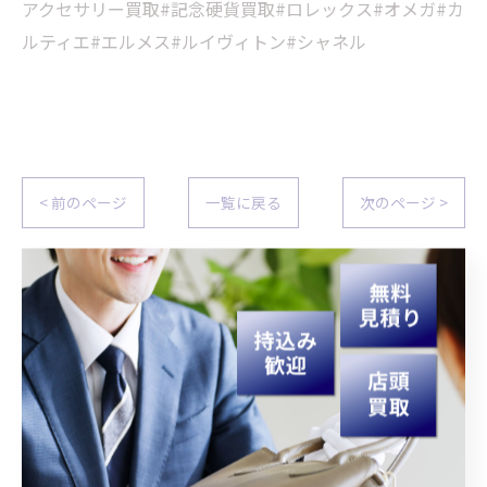
アクセサリー買取#記念硬貨買取#ロレックス#オメガ#カ
ルティエ#エルメス#ルイヴィトン#シャネル
< 前のページ
一覧に戻る
次のページ >
関連タグ
#宮崎
#買取
#生前整理
#遺品整理