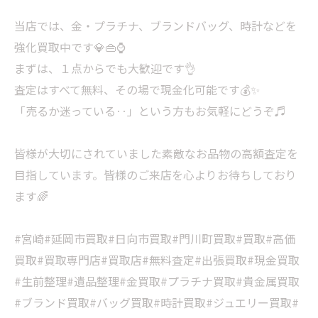
当店では、金・プラチナ、ブランドバッグ、時計などを
強化買取中です💎👜⌚
まずは、１点からでも大歓迎です👌
査定はすべて無料、その場で現金化可能です💰✨
「売るか迷っている‥」という方もお気軽にどうぞ♬
皆様が大切にされていました素敵なお品物の高額査定を
目指しています。皆様のご来店を心よりお待ちしており
ます🌈
#宮崎#延岡市買取#日向市買取#門川町買取#買取#高価
買取#買取専門店#買取店#無料査定#出張買取#現金買取
#生前整理#遺品整理#金買取#プラチナ買取#貴金属買取
#ブランド買取#バッグ買取#時計買取#ジュエリー買取#