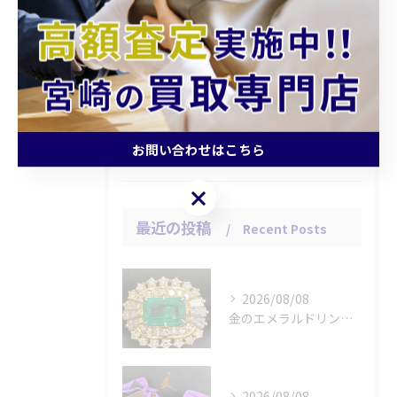
持ち込み
査定
引越し
片付け
高額
お問い合わせはこちら
お問い合わせはこちら
最近の投稿
Recent Posts
2026/08/08
金のエメラルドリングをお買取りさせていただきました。
2026/08/08