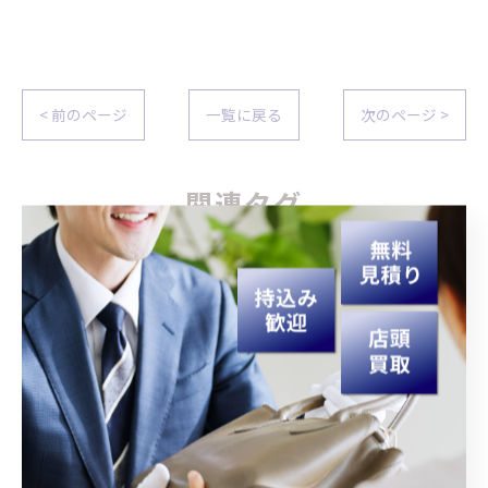
< 前のページ
一覧に戻る
次のページ >
関連タグ
#宮崎
#買取
#生前整理
#遺品整理
カテゴリー
Categories
全てのカテゴリー