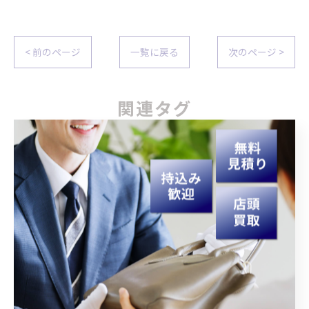
< 前のページ
一覧に戻る
次のページ >
関連タグ
#宮崎
#買取
#生前整理
#遺品整理
カテゴリー
Categories
全てのカテゴリー
持ち込み