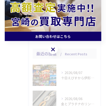
査定
引越し
片付け
高額
お問い合わせはこちら
お問い合わせはこちら
最近の投稿
Recent Posts
2026/08/07
十日えびすから伊形花笠踊りへ、延岡の年中行事
2026/08/06
金とプラチナのリングをお買取りさせていただきました。