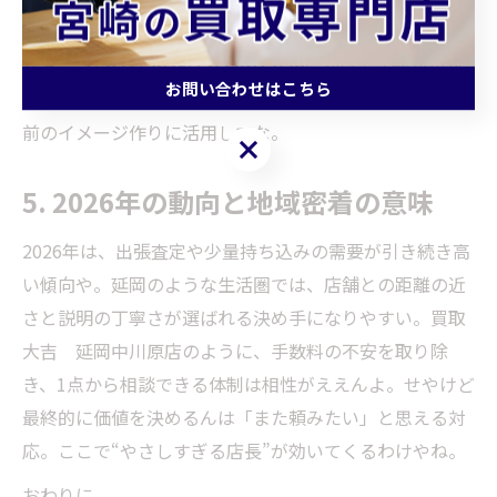
利）
なお、ブログは
2025/12/22～12/29
にかけて事例が更新
お問い合わせはこちら
されとるで。最新の取り扱い傾向をチェックして、来店
前のイメージ作りに活用してな。
お問い合わせはこちら
5. 2026年の動向と地域密着の意味
2026年は、出張査定や少量持ち込みの需要が引き続き高
い傾向や。延岡のような生活圏では、店舗との距離の近
さと説明の丁寧さが選ばれる決め手になりやすい。買取
大吉 延岡中川原店のように、手数料の不安を取り除
き、1点から相談できる体制は相性がええんよ。せやけど
最終的に価値を決めるんは「また頼みたい」と思える対
応。ここで“やさしすぎる店長”が効いてくるわけやね。
おわりに