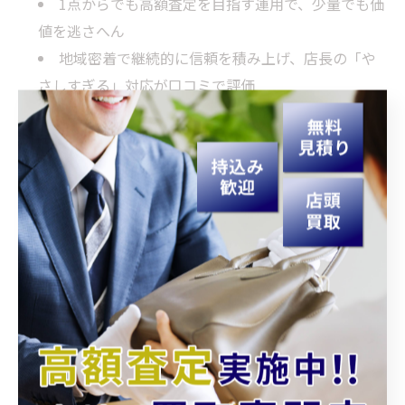
1点からでも高額査定を目指す運用で、少量でも価
値を逃さへん
地域密着で継続的に信頼を積み上げ、店長の「や
さしすぎる」対応が口コミで評価
せやから“やさしさ”は感情だけやなく、仕組みとプロセ
スで支えられてるんやで。ここが提供価値のコアや。
4. 利用前に知りたい実務情報（営業
時間・連絡先）
来店のハードルを下げるのも“やさしさ”の一部。買取大
吉 延岡中川原店の基本情報は次のとおりや。
営業時間：
10:00～18:00
定休日：
水曜日
電話：
0982-20-9911
（事前相談・持ち物確認に便