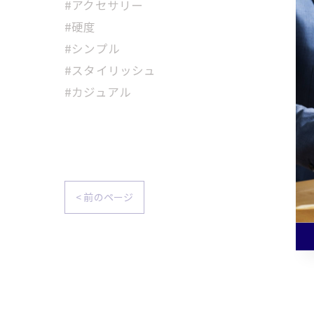
#アクセサリー
#硬度
#シンプル
#スタイリッシュ
#カジュアル
< 前のページ