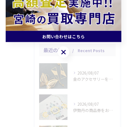
引越し
片付け
高額
お問い合わせはこちら
最近の投稿
お問い合わせはこちら
Recent Posts
2026/08/07
金のアクセサリーをお買取りさせていただきました。
2026/08/07
伊勢丹の商品券をお買取りさせていただきました。