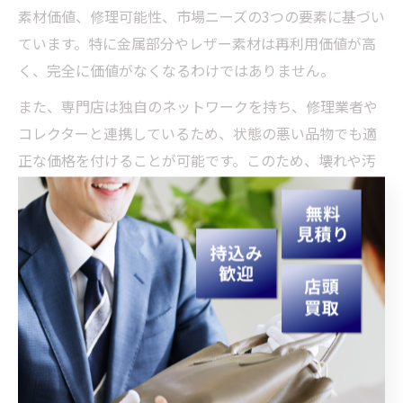
素材価値、修理可能性、市場ニーズの3つの要素に基づい
ています。特に金属部分やレザー素材は再利用価値が高
く、完全に価値がなくなるわけではありません。
また、専門店は独自のネットワークを持ち、修理業者や
コレクターと連携しているため、状態の悪い品物でも適
正な価格を付けることが可能です。このため、壊れや汚
れがあっても査定額がゼロになることは少ないのです。
延岡駅周辺の買取店では、査定料無料で気軽に持ち込
め、査定士がその場で細かく状態を確認し、納得できる
価格を提案してくれます。
壊れていても安心して依頼できる買取店
壊れているブランド品でも安心して依頼できる買取店の
特徴は、査定の透明性と無料サービスの充実にありま