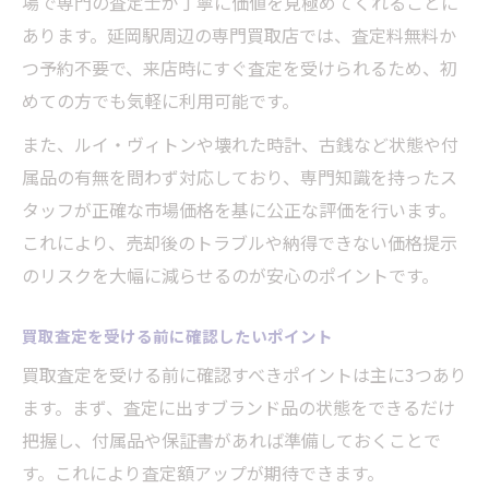
場で専門の査定士が丁寧に価値を見極めてくれることに
壊れたブランドバッグも現金化できる秘訣
あります。延岡駅周辺の専門買取店では、査定料無料か
壊れたブランド品も買取可能な理由とは
つ予約不要で、来店時にすぐ査定を受けられるため、初
買取で壊れたバッグに新たな価値を発見
めての方でも気軽に利用可能です。
ダメージ品でも買取価格が付く仕組み
また、ルイ・ヴィトンや壊れた時計、古銭など状態や付
壊れていても安心して依頼できる買取店
属品の有無を問わず対応しており、専門知識を持ったス
古いバッグの買取査定時の注意点
タッフが正確な市場価格を基に公正な評価を行います。
専門店なら買取価格の違いがはっきり分かる
これにより、売却後のトラブルや納得できない価格提示
のリスクを大幅に減らせるのが安心のポイントです。
専門店の買取価格が高い理由を解説
買取価格の違いが生まれる主な要因とは
買取査定を受ける前に確認したいポイント
複数店舗での買取査定を比較するメリット
買取査定を受ける前に確認すべきポイントは主に3つあり
専門店の査定基準が信頼されるポイント
ます。まず、査定に出すブランド品の状態をできるだけ
納得のいく買取価格を得るためのコツ
把握し、付属品や保証書があれば準備しておくことで
安心して依頼できる買取のステップを解説
す。これにより査定額アップが期待できます。