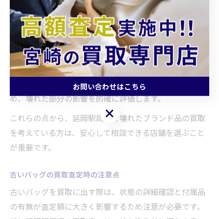
す。延岡駅周辺の専門店では、査定料やキャンセル料が
かからず、目の前で丁寧に説明しながら査定してくれま
す。
また、予約不要で気軽に来店できるため、初めての方や
急ぎの方でも利用しやすい環境が整っています。専門知
識を持つスタッフが、ブランド品の価値を正確に見極
お問い合わせはこちら
め、壊れた部分の影響を的確に評価します。
お問い合わせはこちら
これらの点から、延岡駅周辺で壊れたブランド品の買取
を考えている方は、安心して相談できる店舗を選ぶこと
が重要です。
古いバッグの買取査定時の注意点
古いバッグを買取に出す際は、状態の詳細確認と付属品
の有無が査定額に大きく影響するため注意が必要です。