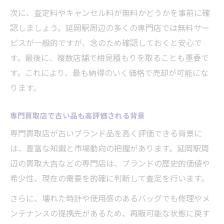
初めてでも安心な買取依頼の流れ
次に、査定料やキャンセル料が無料かどうかを事前に確
買取の流れと必要書類を事前に確認
認しましょう。延岡駅周辺の多くの専門店では無料サー
査定から現金化までのステップを紹介
ビスが一般的ですが、念のため確認しておくと安心で
トラブルを防ぐための買取時の注意点
す。最後に、複数店舗で相見積もりを取ることも重要で
買取サービス利用前に準備すべきこと
す。これにより、最も納得のいく価格で売却が可能にな
ります。
付属品がなくても査定無料で安心のサービス
付属品がなくても買取査定は無料で対応
専門買取店で古い品も高評価される背景
査定無料だから気軽に買取を依頼できる
専門買取店が古いブランド品を高く評価できる背景に
付属品なしでも高評価を得るポイント
は、豊富な知識と市場動向の把握があります。延岡駅周
買取店の無料サービスの活用方法
辺の買取大吉などの専門店は、ブランドの歴史的価値や
付属品不要な買取のメリットを解説
希少性、現在の需要を的確に判断して査定を行います。
さらに、壊れた時計や使用感のあるバッグでも修理やメ
ンテナンスの提携先があるため、再販可能な状態に戻す