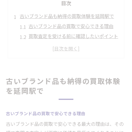
目次
古いブランド品も納得の買取体験を延岡駅で
古いブランド品の買取で安心できる理由
買取査定を受ける前に確認したいポイント
専門買取店で古い品も高評価される背景
買取価格が納得できる店舗選びのコツ
古いブランド品の査定依頼の流れを解説
予約不要でその場査定！手軽に買取を実現
古いブランド品も納得の買取体験
予約不要の買取サービスが人気の理由
を延岡駅で
その場査定で買取がスピーディに完了
手軽に利用できる買取の魅力とポイント
古いブランド品の買取で安心できる理由
待ち時間なしで買取査定を受ける方法
古いブランド品の買取で安心できる最大の理由は、その
初めてでも安心な即日買取の流れ