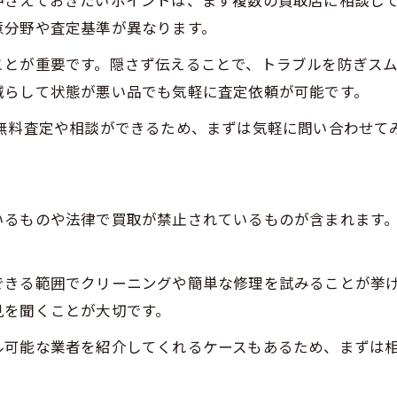
押さえておきたいポイントは、まず複数の買取店に相談し
買取額が少しでも上がる手入れや工夫
意分野や査定基準が異なります。
納得できる条件で売却するための流れ
ことが重要です。隠さず伝えることで、トラブルを防ぎス
減らして状態が悪い品でも気軽に査定依頼が可能です。
無料査定や相談ができるため、まずは気軽に問い合わせて
いるものや法律で買取が禁止されているものが含まれます
できる範囲でクリーニングや簡単な修理を試みることが挙
見を聞くことが大切です。
ル可能な業者を紹介してくれるケースもあるため、まずは