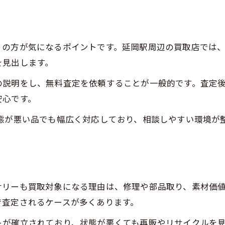
買取店選びで大切な信頼性と対応力の比較
延岡駅周辺で実績ある買取窓口の特徴
アクセスしやすい買取店の相談体制を解説
くの方が気になるポイントです。延岡駅周辺の買取店では
買取初心者も安心できる対応サービスとは
を見出します。
壊れた品の買取相談を検討する前のアドバイス
の説明をし、無料査定を依頼することが一般的です。査定
壊れた家電や時計も買取相談できる理由
安心です。
壊れや傷あり品の買取時に注意する点
態が悪い品でも幅広く対応しており、相談しやすい環境が
事前に確認したい買取の流れと必要書類
他店で断られた品も相談すべきタイミング
査定前にできる簡単な手入れと準備方法
付属品なしでも売却できるケースの実情と対策
サリーも買取対象になる理由は、修理や部品取り、素材価
付属品がない場合の買取査定のポイント
で査定されるケースが多くあります。
買取で保証書や箱なしでも売れる理由
トが確立されており、状態が悪くても再販やリサイクルを