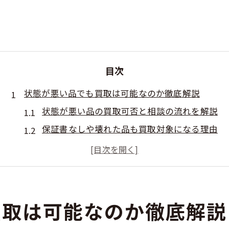
目次
状態が悪い品でも買取は可能なのか徹底解説
状態が悪い品の買取可否と相談の流れを解説
保証書なしや壊れた品も買取対象になる理由
買取店で状態不良品が歓迎されるケース
諦める前に知りたい買取相談のポイント
買取で断られやすい品とその対応策
延岡駅近くで相談できる買取の安心ポイント
買取は可能なのか徹底解説
駅近で安心して買取相談できる理由とは