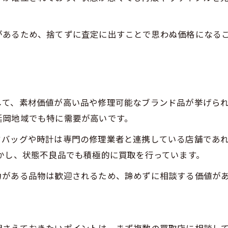
付属品欠品時の査定額への影響と対策
買取時に優先される本体の状態チェック
があるため、捨てずに査定に出すことで思わぬ価格になる
説明書やリモコンなしでも相談できる店舗
初めてでも安心して進める買取相談のすすめ方
初めての買取相談も安心できる手順解説
無料査定や予約不要で気軽に相談する方法
して、素材価値が高い品や修理可能なブランド品が挙げら
買取相談でトラブルを避けるための心構え
延岡地域でも特に需要が高いです。
納得できる買取の進め方とチェックポイント
ドバッグや時計は専門の修理業者と連携している店舗であ
お問い合わせはこちら
お問い合わせはこちら
相談だけでもOKな買取店の利用法
かし、状態不良品でも積極的に買取を行っています。
使い古しや傷ある品の買取成功のコツまとめ
力がある品物は歓迎されるため、諦めずに相談する価値が
使い古しでも買取額アップを狙うポイント
傷や汚れがある品の買取成功事例紹介
複数買取店で比較するメリットと注意点