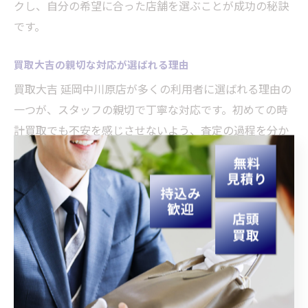
クし、自分の希望に合った店舗を選ぶことが成功の秘訣
です。
買取大吉の親切な対応が選ばれる理由
買取大吉 延岡中川原店が多くの利用者に選ばれる理由の
一つが、スタッフの親切で丁寧な対応です。初めての時
計買取でも不安を感じさせないよう、査定の過程を分か
りやすく説明し、利用者の質問に真摯に答える姿勢が評
価されています。
また、査定は無料で行い、納得いただけない場合はキャ
ンセルも可能なため、安心して相談できる環境が整って
います。こうした利用者目線のサービス提供が、地域で
の信頼構築につながっているのです。
口コミで分かる買取店の信頼性と安心感