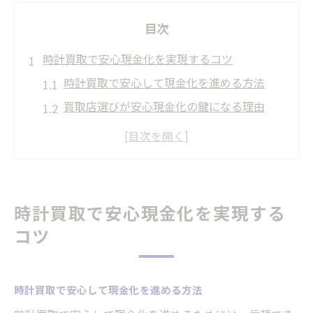
目次
時計買取で安心現金化を実現するコツ
時計買取で安心して現金化を進める方法
買取店選びが安心現金化の鍵になる理由
買取大吉の特徴と時計買取が得意なポイン
ト
初めてでも満足できる時計の買取手順解説
延岡駅周辺で時計買取の安心感が高まる理
時計買取で安心現金化を実現する
由
コツ
高額査定が狙える買取ポイント解説
時計買取で高額査定を狙うための工夫
時計買取で安心して現金化を進める方法
買取のプロが見る高価買取のチェックポイ
ント