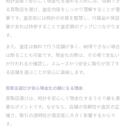
時計買取で安心して現金化を進めるためには、信頼でき
る買取店を選び、査定内容をしっかり理解することが重
付属品や状態が買取査定に与える影響とは
要です。査定前には時計の状態を整理し、付属品や保証
複数の買取店を比較して査定額をアップさ
書があれば持参することで査定額のアップにつながりま
せる方法
す。
買取専門店選びで高額査定を実現するコツ
また、査定は無料で行う店舗が多く、納得できない場合
延岡駅近くで納得の買取体験を目指すなら
は断ることも可能です。現金化の際は、その場で支払い
延岡駅近くで時計買取を成功させるポイン
が行われるか確認し、スムーズかつ安全に取引が完了す
ト
る店舗を選ぶことが安心に直結します。
買取店の雰囲気とサービス内容の違いに注
目
買取店選びが安心現金化の鍵になる理由
納得できる買取体験のための比較ポイント
買取店選びは、時計を安心して現金化するうえで最も重
買取大吉の親切な対応が選ばれる理由
要なポイントです。なぜなら、店舗の信頼性や査定の正
口コミで分かる買取店の信頼性と安心感
確さ、取引の透明性が満足度に大きく影響するからで
信頼できる時計の買取先を選ぶ基準とは
す。