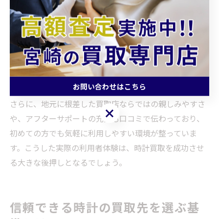
口コミは買取店の信頼性や安心感を知るうえで非常に有
用な情報源です。延岡駅周辺の利用者からは、買取大吉
延岡中川原店の迅速かつ誠実な対応、査定額の満足度が
高く評価されています。実際に時計を売却した方々の声
を参考にすることで、安心して店舗を訪れることができ
ます。
お問い合わせはこちら
さらに、地元に根差した買取店ならではの親しみやすさ
お問い合わせはこちら
や、アフターサポートの充実も口コミで伝わっており、
初めての方でも気軽に利用しやすい環境が整っていま
す。こうした実際の利用者体験は、時計買取を成功させ
る大きな後押しとなるでしょう。
信頼できる時計の買取先を選ぶ基