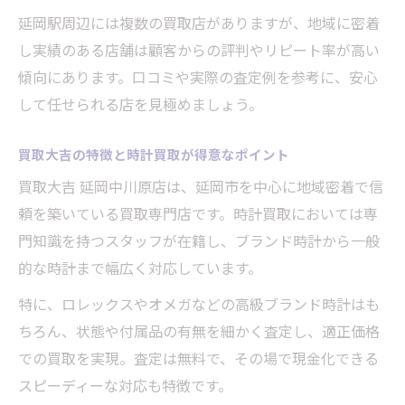
信頼できる買取店を選ぶ際のチェックポイ
延岡駅周辺には複数の買取店がありますが、地域に密着
ント
し実績のある店舗は顧客からの評判やリピート率が高い
時計買取で重要な店舗の対応力と実績
傾向にあります。口コミや実際の査定例を参考に、安心
買取大吉 延岡中川原店の安心サービス特徴
して任せられる店を見極めましょう。
無料査定や出張買取のメリットと注意点
買取大吉の特徴と時計買取が得意なポイント
口コミや実体験から見る買取店の選び方
買取大吉 延岡中川原店は、延岡市を中心に地域密着で信
初めてでも安心な買取サービスの流れ
頼を築いている買取専門店です。時計買取においては専
初めての時計買取でも安心できる流れを解
門知識を持つスタッフが在籍し、ブランド時計から一般
説
的な時計まで幅広く対応しています。
買取大吉の無料査定から現金化までの手順
特に、ロレックスやオメガなどの高級ブランド時計はも
持ち込み時に知っておきたいポイントまと
ちろん、状態や付属品の有無を細かく査定し、適正価格
め
での買取を実現。査定は無料で、その場で現金化できる
買取査定の所要時間と親切な対応の魅力
スピーディーな対応も特徴です。
キャンセル料無料で安心して利用できる理