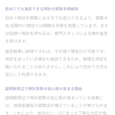
由
初めてでも満足できる時計の買取手順解説
満足度が高い買取方法を徹底紹介
初めて時計を買取に出す方でも安心できるよう、買取大
満足度の高い時計買取方法の選び方
吉 延岡中川原店では明確な手順を用意しています。まず
買取大吉 延岡中川原店を活用した現金化体
は店頭へ時計を持ち込み、専門スタッフによる無料査定
験
を受けます。
比較で分かる買取サービスの利便性と安心
査定結果に納得できれば、その場で現金化が可能です。
感
売却を迷っている場合も相談できるため、無理な売却を
高評価口コミが多い買取方法のポイント
強いられることはありません。これにより初めての方も
安心して利用できます。
手数料無料や即現金化の嬉しいサービス
延岡駅周辺で時計買取の安心感が高まる理由
延岡駅周辺で時計買取の安心感が高まっている背景に
は、地域密着型の買取店が増えていることが挙げられま
す。これにより、地元のニーズに合った丁寧な対応や信