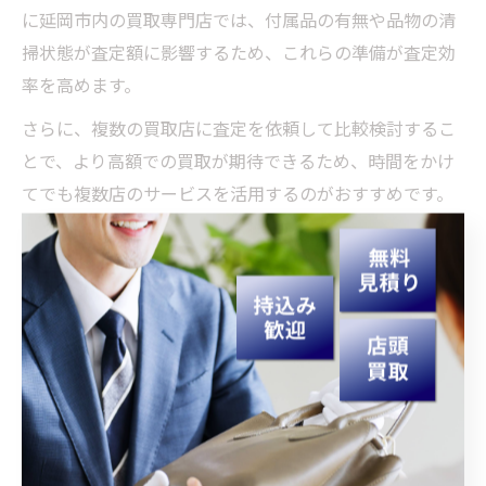
に延岡市内の買取専門店では、付属品の有無や品物の清
掃状態が査定額に影響するため、これらの準備が査定効
率を高めます。
さらに、複数の買取店に査定を依頼して比較検討するこ
とで、より高額での買取が期待できるため、時間をかけ
てでも複数店のサービスを活用するのがおすすめです。
査定無料の店舗を選べば、費用の心配もなく安心して利
用できます。
新常識の買取活用で整理がもっと簡単に
近年では、買取サービスを活用した生前整理が新常識と
なっています。延岡駅周辺の店舗では、単なる不用品処
分にとどまらず、価値のある品を現金化しながら整理で
きるため、経済的な負担を軽減しつつスムーズに整理を