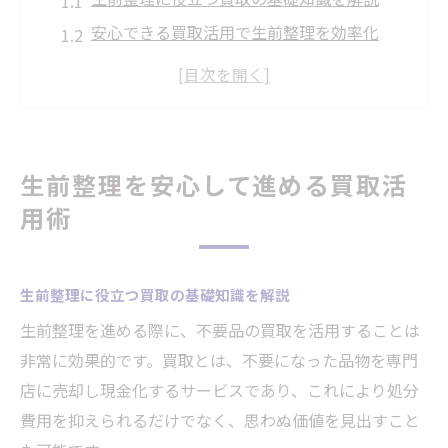
安心できる買取活用で生前整理を効率化
買取を活用した生前整理の進め方のコツ
買取サービスで生前整理の負担を軽減する
方法
信頼できる買取で生前整理を安心スタート
生前整理を安心して進める買取活
不用品の現金化で生活を軽やかにする方法
用術
買取で不用品を現金化する具体的な流れ
生活を軽やかにする買取活用のポイント
生前整理に役立つ買取の基礎知識を解説
不用品買取で経済的なゆとりを実現する方
生前整理を進める際に、不要品の買取を活用することは
法
非常に効果的です。買取とは、不要になった品物を専門
買取を活用した不用品整理のメリットとは
店に売却し現金化するサービスであり、これにより処分
現金化で不用品処分の手間を解決するコツ
費用を抑えられるだけでなく、思わぬ価値を見出すこと
手間なく進む買取と整理の新常識とは