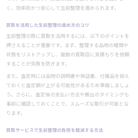
信頼できる買取サービスの選び方を解説
く、効率的かつ安心して生前整理を進められます。
安心して任せられる買取業者の特徴とは
買取サービス選びで失敗しないチェックポ
買取を活用した生前整理の進め方のコツ
イント
生前整理の際に買取を活用するには、以下のポイントを
丁寧な買取対応で信頼性を見極める方法
押さえることが重要です。まず、整理する品物の種類や
買取サービス選びに役立つポイント紹介
状態をリストアップし、複数の買取店に見積もりを依頼
することが失敗を防ぎます。
身近な買取で経済的負担を減らすコツ
身近な買取活用で家計の負担を軽減する方
また、査定時には品物の説明書や保証書、付属品を揃え
法
ておくと査定額が上がる可能性があるため準備しましょ
う。さらに、査定後の支払い方法や搬出のタイミングも
経済的な負担を減らす買取サービス活用術
事前に確認しておくことで、スムーズな取引が可能とな
買取を利用して無理なく整理を進めるコツ
ります。
手軽な買取サービスで経済的ゆとりを実現
買取サービスが経済的負担軽減に役立つ理
買取サービスで生前整理の負担を軽減する方法
由