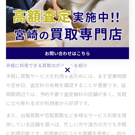
進められます。
具体的には、ブランド品や家電、骨董品などジャンルご
とに専門査定が可能な店舗を選ぶことで、適正な価格で
の買取が実現します。このようなサービスの利用によ
り、整理のストレスが減り、心身の負担軽減にもつなが
るというメリットがあります。
お問い合わせはこちら
手軽に利用できる買取のポイントを紹介
お問い合わせはこちら
手軽に買取サービスを利用するためには、まず営業時間
や定休日、査定料の有無を確認することが重要です。延
岡駅周辺では、予約不要で査定無料の店舗が多く、気軽
に立ち寄れる点が利用者から好評です。
また、出張買取や宅配買取など多様なサービス形態を提
供している店舗を選べば、忙しい方や遠方の方でも手軽
に利用可能です。利用者の口コミや実績を参考に、自分