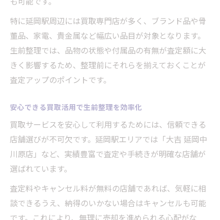
も可能です。
手間を省く買取サービスの新しい選び方
特に延岡駅周辺には買取専門店が多く、ブランド品や骨
買取と整理を同時に進める効率的な方法
董品、家電、貴金属など幅広い品目が対象となります。
買取サービスで整理の手間を減らすコツ
生前整理では、品物の状態や付属品の有無が査定額に大
新常識の買取活用で整理がもっと簡単に
きく影響するため、整理前にそれらを揃えておくことが
手軽に利用できる買取のポイントを紹介
査定アップのポイントです。
価値ある品物も丁寧に扱う買取の流れ
安心できる買取活用で生前整理を効率化
買取の流れと査定ポイントを詳しく解説
買取サービスを安心して利用するためには、信頼できる
価値ある品物を丁寧に扱う買取の特徴
店舗選びが不可欠です。延岡駅エリアでは「大吉 延岡中
買取サービスで大切な品の価値を見極める
川原店」など、実績豊富で査定や手続きが明確な店舗が
方法
選ばれています。
査定から現金化まで買取の安心ステップ
査定料やキャンセル料が無料の店舗であれば、気軽に相
買取の流れを知って大切な品を守るコツ
談できるうえ、納得のいかない場合はキャンセルも可能
信頼できる買取サービス選びの秘訣
です。これにより、無理に売却を進められる心配がな