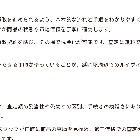
延岡駅周辺で高額買取を叶えるコツ
買取店選びで重要な高評価の見極め方
買取を進められるよう、基本的な流れと手順をわかりやすく
買取時に役立つ準備とポイントを紹介
フが商品の状態や市場価値を丁寧に確認します。
初めてでも安心買取を叶えるために知るべきこと
買取契約を結び、その場で現金化が可能です。査定は無料
初めての買取で失敗しないポイント解説
ルイヴィトン買取の流れをわかりやすく解説
心できる手順が整っていることが、延岡駅周辺でのルイヴ
買取初心者におすすめの安心サポート
。
出張買取と店舗買取の違いと選び方
安心して利用できる買取サービスの特徴
評判で選ぶルイヴィトン買取の安心理由とは
は、査定額の妥当性や偽物との区別、手続きの複雑さにあ
口コミで評判の良い買取店の選び方
す。
信頼される買取サービスの理由と特徴
つスタッフが正確に商品の真贋を見極め、適正価格での査定
高評価口コミが示す安心買取の実態
能です。