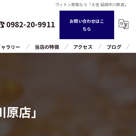
ヴィトン買取なら「大吉 延岡中川原店」
お問い合わせはこ
0982-20-9911
ちら
ギャラリー
当店の特徴
アクセス
ブログ
持ち込み
コラム
査定
引越し
川原店」
片付け
高額