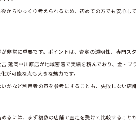
実際に利用した方の買取体験談を紹介
も後からゆっくり考えられるため、初めての方でも安心し
安心して任せられる買取の見極め方
手間なく利用できる買取サービスの魅力を紹介
手軽に利用できる買取サービスの仕組み
買取をスムーズに進めるための工夫
びが非常に重要です。ポイントは、査定の透明性、専門ス
出張買取で自宅でも手間なく売却可能
大吉 延岡中川原店が地域密着で実績を積んでおり、金・プ
店舗買取のメリットと利用ポイント
金化が可能な点も大きな魅力です。
買取手続きが簡単なサービスの選び方
お問い合わせはこちら
お問い合わせはこちら
ないかなど利用者の声を参考にすることも、失敗しない店
身近な場所で始める買取体験の安心ステップ
近くの買取店で気軽に始める方法
身近な買取サービスの利用手順を解説
進めるには、まず複数の店舗で査定を受けて比較すること
地元で信頼される買取体験のポイント
安心して相談できる買取スタッフの特徴