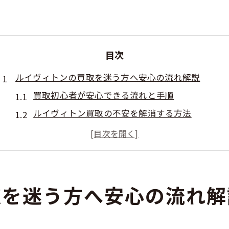
目次
ルイヴィトンの買取を迷う方へ安心の流れ解説
買取初心者が安心できる流れと手順
ルイヴィトン買取の不安を解消する方法
納得の買取を実現する店舗選びのコツ
延岡駅周辺で信頼できる買取の進め方
買取前に知っておきたいポイントまとめ
高価買取を実現するためのルイヴィトン売却ポイント
取を迷う方へ安心の流れ解
高価買取を目指すルイヴィトン売却の秘訣
買取価格を上げるための査定基準とは